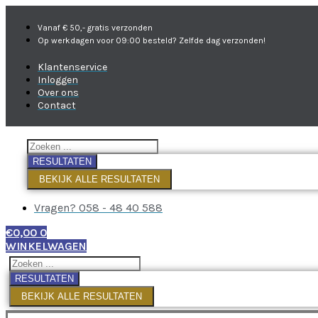
Vanaf € 50,- gratis verzonden
Op werkdagen voor 09:00 besteld? Zelfde dag verzonden!
Klantenservice
Inloggen
Over ons
Contact
RESULTATEN
BEKIJK ALLE RESULTATEN
Vragen? 058 - 48 40 588
€
0,00
0
WINKELWAGEN
RESULTATEN
BEKIJK ALLE RESULTATEN