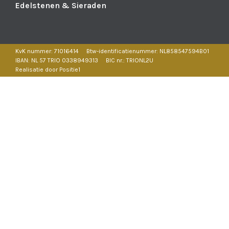
Edelstenen & Sieraden
KvK nummer: 71016414
Btw-identificatienummer: NL858547594B01
IBAN: NL 57 TRIO 0338949313
BIC nr.: TRIONL2U
Realisatie door Positie1