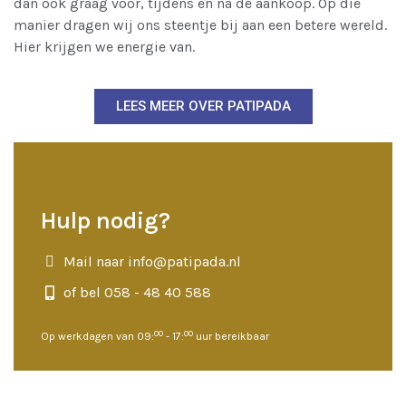
dan ook graag voor, tijdens én na de aankoop. Op die
manier dragen wij ons steentje bij aan een betere wereld.
Hier krijgen we energie van.
LEES MEER OVER PATIPADA
Hulp nodig?
Mail naar info@patipada.nl
of bel 058 - 48 40 588
00
00
Op werkdagen van 09:
- 17:
uur bereikbaar