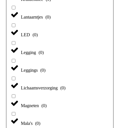
Lantaarntjes
(
0
)
LED
(
0
)
Legging
(
0
)
Leggings
(
0
)
Lichaamsverzorging
(
0
)
Magneten
(
0
)
Mala's
(
0
)