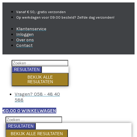
Vanaf € 50,- gratis verzonden
Op werkdagen voor 09:00 besteld? Zelfde dag verzonden!
Klantenservice
Inloggen
Over ons
Contact
RESULTATEN
BEKIJK ALLE
RESULTATEN
Vragen? 058 - 48 40
588
€
0,00
0
WINKELWAGEN
RESULTATEN
BEKIJK ALLE RESULTATEN