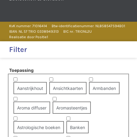
KvK nummer: 71016414
Btw-identificatienummer: NL858547594B01
IBAN: NL 57 TRIO 0338949313
BIC nr.: TRIONL2U
Realisatie door Positie1
Filter
Toepassing
Aanstrijkhout
Ansichtkaarten
Armbanden
Aroma diffuser
Aromasteentjes
Astrologische boeken
Banken