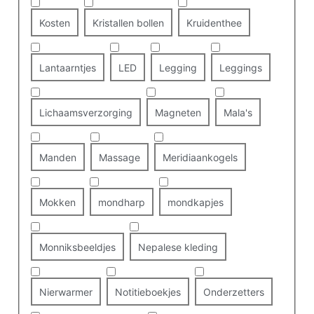
Kosten
Kristallen bollen
Kruidenthee
Lantaarntjes
LED
Legging
Leggings
Lichaamsverzorging
Magneten
Mala's
Manden
Massage
Meridiaankogels
Mokken
mondharp
mondkapjes
Monniksbeeldjes
Nepalese kleding
Nierwarmer
Notitieboekjes
Onderzetters