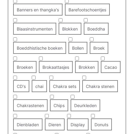
Banners en thangka's
Barefootschoentjes
Blaasinstrumenten
Blokken
Boeddha
Boeddhistische boeken
Bollen
Broek
Broeken
Brokaattasjes
Brokken
Cacao
CD's
chai
Chakra sets
Chakra stenen
Chakrastenen
Chips
Deurkleden
Dienbladen
Dieren
Display
Donuts