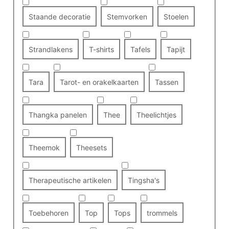
Staande decoratie
Stemvorken
Stoelen
Strandlakens
T-shirts
Tafels
Tapijt
Tara
Tarot- en orakelkaarten
Tassen
Thangka panelen
Thee
Theelichtjes
Theemok
Theesets
Therapeutische artikelen
Tingsha's
Toebehoren
Top
Tops
trommels