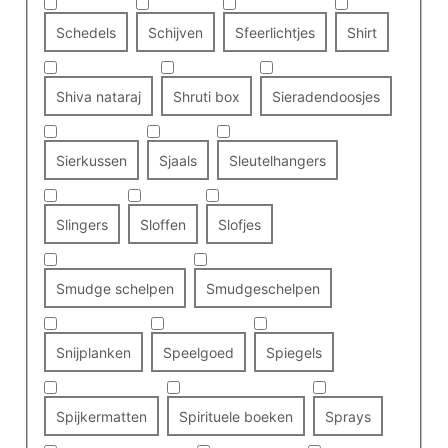
Schedels
Schijven
Sfeerlichtjes
Shirt
Shiva nataraj
Shruti box
Sieradendoosjes
Sierkussen
Sjaals
Sleutelhangers
Slingers
Sloffen
Slofjes
Smudge schelpen
Smudgeschelpen
Snijplanken
Speelgoed
Spiegels
Spijkermatten
Spirituele boeken
Sprays