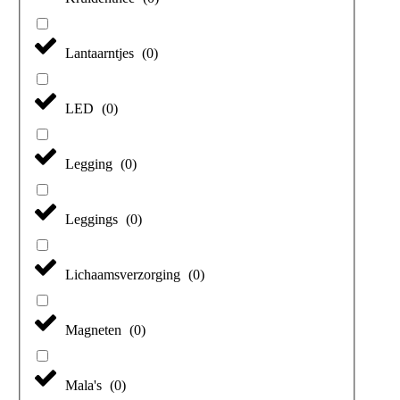
Lantaarntjes
(
0
)
LED
(
0
)
Legging
(
0
)
Leggings
(
0
)
Lichaamsverzorging
(
0
)
Magneten
(
0
)
Mala's
(
0
)