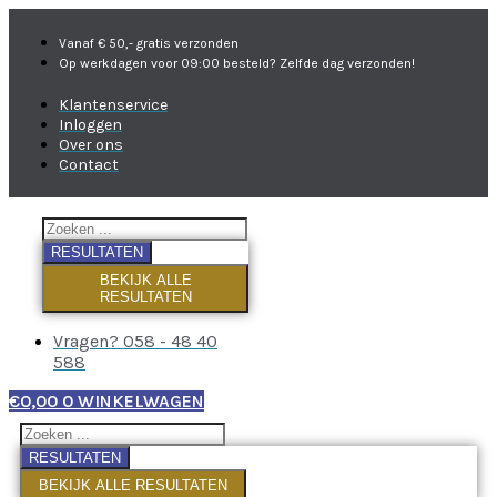
Vanaf € 50,- gratis verzonden
Op werkdagen voor 09:00 besteld? Zelfde dag verzonden!
Klantenservice
Inloggen
Over ons
Contact
RESULTATEN
BEKIJK ALLE
RESULTATEN
Vragen? 058 - 48 40
588
€
0,00
0
WINKELWAGEN
RESULTATEN
BEKIJK ALLE RESULTATEN