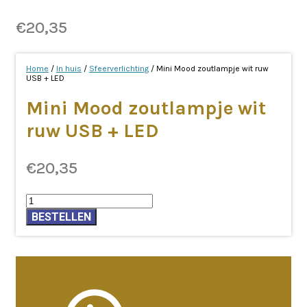
€
20,35
Home
/
In huis
/
Sfeerverlichting
/ Mini Mood zoutlampje wit ruw
USB + LED
Mini Mood zoutlampje wit
ruw USB + LED
€
20,35
Mini
Mood
BESTELLEN
zoutlampje
wit
ruw
USB
+
LED
aantal