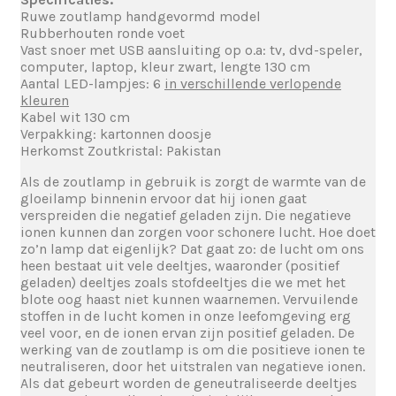
Ruwe zoutlamp handgevormd model
Rubberhouten ronde voet
Vast snoer met USB aansluiting op o.a: tv, dvd-speler,
computer, laptop, kleur zwart, lengte 130 cm
Aantal LED-lampjes: 6
in verschillende verlopende
kleuren
Kabel wit 130 cm
Verpakking: kartonnen doosje
Herkomst Zoutkristal: Pakistan
Als de zoutlamp in gebruik is zorgt de warmte van de
gloeilamp binnenin ervoor dat hij ionen gaat
verspreiden die negatief geladen zijn. Die negatieve
ionen kunnen dan zorgen voor schonere lucht. Hoe doet
zo’n lamp dat eigenlijk? Dat gaat zo: de lucht om ons
heen bestaat uit vele deeltjes, waaronder (positief
geladen) deeltjes zoals stofdeeltjes die we met het
blote oog haast niet kunnen waarnemen. Vervuilende
stoffen in de lucht komen in onze leefomgeving erg
veel voor, en de ionen ervan zijn positief geladen. De
werking van de zoutlamp is om die positieve ionen te
neutraliseren, door het uitstralen van negatieve ionen.
Als dat gebeurt worden de geneutraliseerde deeltjes