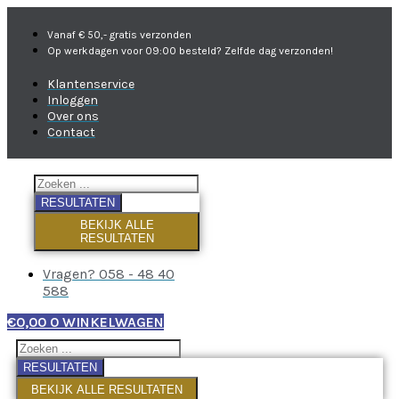
Vanaf € 50,- gratis verzonden
Op werkdagen voor 09:00 besteld? Zelfde dag verzonden!
Klantenservice
Inloggen
Over ons
Contact
RESULTATEN
BEKIJK ALLE
RESULTATEN
Vragen? 058 - 48 40
588
€
0,00
0
WINKELWAGEN
RESULTATEN
BEKIJK ALLE RESULTATEN