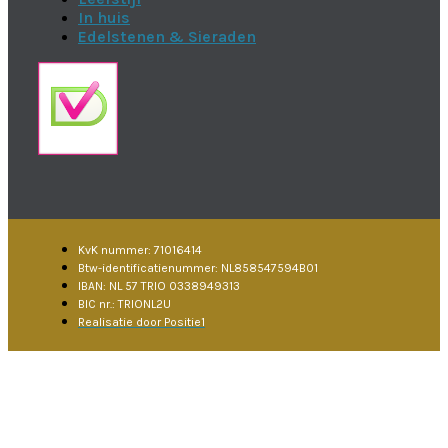
In huis
Edelstenen & Sieraden
KvK nummer: 71016414
Btw-identificatienummer: NL858547594B01
IBAN: NL 57 TRIO 0338949313
BIC nr.: TRIONL2U
Realisatie door Positie1