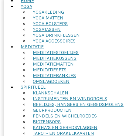
HOME
YOGA
YOGAKLEDING
YOGA MATTEN
YOGA BOLSTERS
YOGATASSEN
YOGA DRINKFLESSEN
YOGA ACCESSOIRES
MEDITATIE
MEDITATIESTOELTJES
MEDITATIEKUSSENS
MEDITATIEMATTEN
MEDITATIESETS
MEDITATIEBANKJES
OMSLAGDOEKEN
SPIRITUEEL
KLANKSCHALEN
INSTRUMENTEN EN WINDORGELS
BEELDJES, HANGERS EN GEBEDSMOLENS
GEURPRODUCTEN
PENDELS EN WICHELROEDES
BIOTENSORS
KATHA’S EN GEBEDSVLAGGEN
TAROT- EN ORAKELKAARTEN