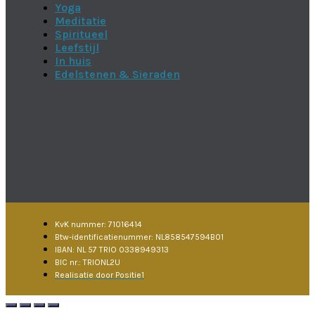
Yoga
Meditatie
Spiritueel
Leefstijl
In huis
Edelstenen & Sieraden
KvK nummer: 71016414
Btw-identificatienummer: NL858547594B01
IBAN: NL 57 TRIO 0338949313
BIC nr.: TRIONL2U
Realisatie door Positie1