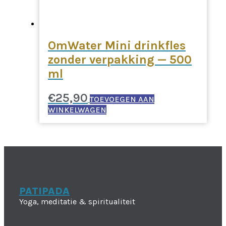
OmWater Mini drinkfles
zonder verpakking — 500
ml
€
25,90
TOEVOEGEN AAN
WINKELWAGEN
PATIPADA
Yoga, meditatie & spiritualiteit