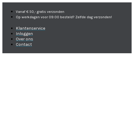
Vanaf € 50,- gratis verzonden
Op werkdagen voor 09:00 besteld? Zelfde dag verzonden!
Klantenservice
Inloggen
Over ons
Contact