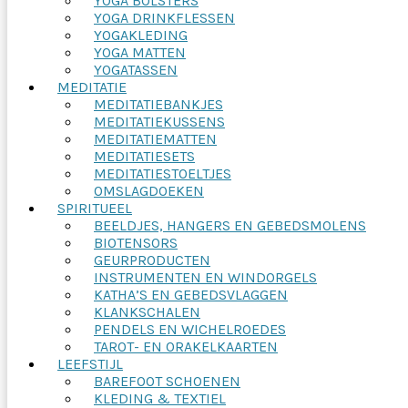
YOGA BOLSTERS
YOGA DRINKFLESSEN
YOGAKLEDING
YOGA MATTEN
YOGATASSEN
MEDITATIE
MEDITATIEBANKJES
MEDITATIEKUSSENS
MEDITATIEMATTEN
MEDITATIESETS
MEDITATIESTOELTJES
OMSLAGDOEKEN
SPIRITUEEL
BEELDJES, HANGERS EN GEBEDSMOLENS
BIOTENSORS
GEURPRODUCTEN
INSTRUMENTEN EN WINDORGELS
KATHA’S EN GEBEDSVLAGGEN
KLANKSCHALEN
PENDELS EN WICHELROEDES
TAROT- EN ORAKELKAARTEN
LEEFSTIJL
BAREFOOT SCHOENEN
KLEDING & TEXTIEL