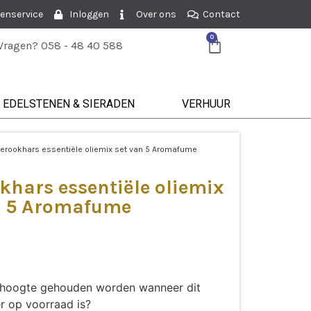
enservice
Inloggen
Over ons
Contact
0
Vragen? 058 - 48 40 588
EDELSTENEN & SIERADEN
VERHUUR
erookhars essentiële oliemix set van 5 Aromafume
khars essentiële oliemix
n 5 Aromafume
de hoogte gehouden worden wanneer dit
r op voorraad is?