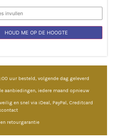
HOUD ME OP DE HOOGTE
3:00 uur besteld, volgende dag geleverd
le aanbiedingen, iedere maand opnieuw
veilig en snel via iDeal, PayPal, Creditcard
kcontact
en retourgarantie