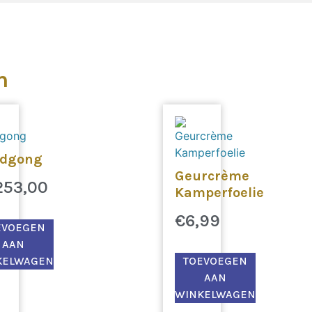
n
dgong
Geurcrème
253,00
Kamperfoelie
€
6,99
EVOEGEN
AAN
KELWAGEN
TOEVOEGEN
AAN
WINKELWAGEN