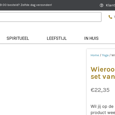
:00 besteld? Zelfde dag verzonden!
Klant
SPIRITUEEL
LEEFSTIJL
IN HUIS
Home
/
Yoga
/ Wi
Wieroo
set va
€
22,35
Wil jij op 
product wee