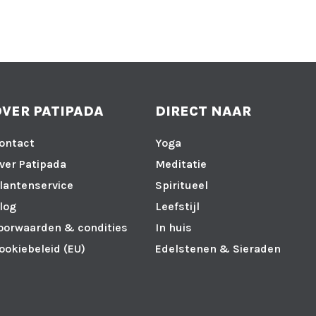
OVER PATIPADA
DIRECT NAAR
ontact
Yoga
ver Patipada
Meditatie
lantenservice
Spiritueel
log
Leefstijl
oorwaarden & condities
In huis
ookiebeleid (EU)
Edelstenen & Sieraden