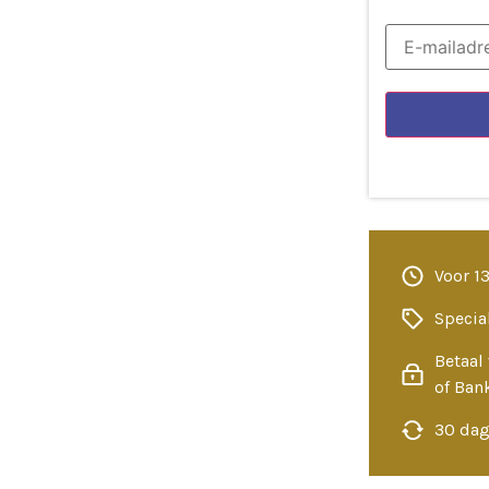
Voor 1
Specia
Betaal 
of Ban
30 dag