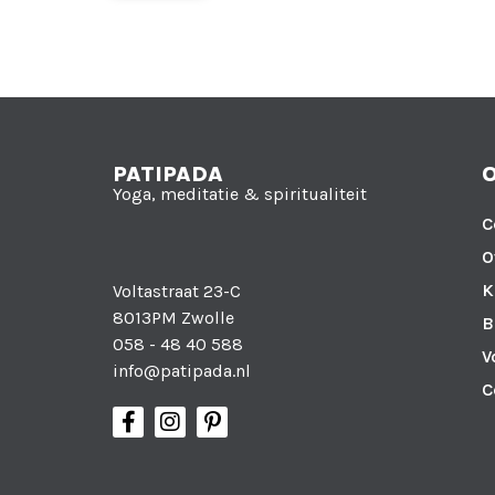
PATIPADA
Yoga, meditatie & spiritualiteit
C
O
K
Voltastraat 23-C
8013PM Zwolle
B
058 - 48 40 588
V
info@patipada.nl
C