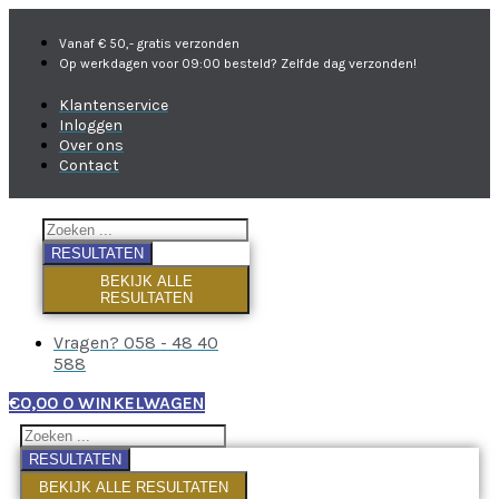
Vanaf € 50,- gratis verzonden
Op werkdagen voor 09:00 besteld? Zelfde dag verzonden!
Klantenservice
Inloggen
Over ons
Contact
RESULTATEN
BEKIJK ALLE
RESULTATEN
Vragen? 058 - 48 40
588
€
0,00
0
WINKELWAGEN
RESULTATEN
BEKIJK ALLE RESULTATEN