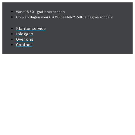
Vanaf € 50,- gratis verzonden
Op werkdagen voor 09:00 besteld? Zelfde dag verzonden!
Klantenservice
Inloggen
Over ons
Contact