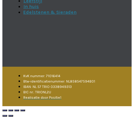
Leefstijl
In huis
Edelstenen & Sieraden
KvK nummer: 71016414
Btw-identificatienummer: NL858547594B01
IBAN: NL 57 TRIO 0338949313
BIC nr.: TRIONL2U
Realisatie door Positie1