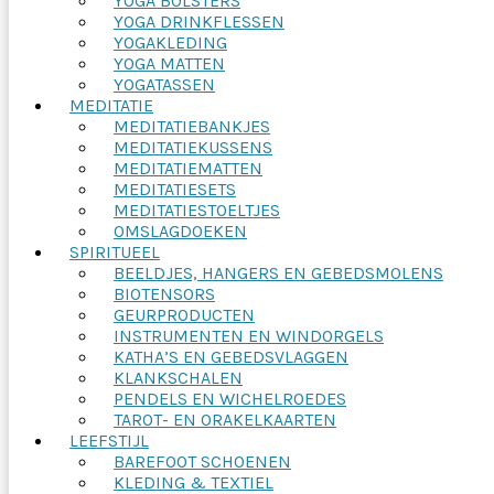
YOGA BOLSTERS
YOGA DRINKFLESSEN
YOGAKLEDING
YOGA MATTEN
YOGATASSEN
MEDITATIE
MEDITATIEBANKJES
MEDITATIEKUSSENS
MEDITATIEMATTEN
MEDITATIESETS
MEDITATIESTOELTJES
OMSLAGDOEKEN
SPIRITUEEL
BEELDJES, HANGERS EN GEBEDSMOLENS
BIOTENSORS
GEURPRODUCTEN
INSTRUMENTEN EN WINDORGELS
KATHA’S EN GEBEDSVLAGGEN
KLANKSCHALEN
PENDELS EN WICHELROEDES
TAROT- EN ORAKELKAARTEN
LEEFSTIJL
BAREFOOT SCHOENEN
KLEDING & TEXTIEL