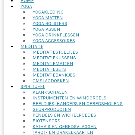
HOME
YOGA
YOGAKLEDING
YOGA MATTEN
YOGA BOLSTERS
YOGATASSEN
YOGA DRINKFLESSEN
YOGA ACCESSOIRES
MEDITATIE
MEDITATIESTOELTJES
MEDITATIEKUSSENS
MEDITATIEMATTEN
MEDITATIESETS
MEDITATIEBANKJES
OMSLAGDOEKEN
SPIRITUEEL
KLANKSCHALEN
INSTRUMENTEN EN WINDORGELS
BEELDJES, HANGERS EN GEBEDSMOLENS
GEURPRODUCTEN
PENDELS EN WICHELROEDES
BIOTENSORS
KATHA’S EN GEBEDSVLAGGEN
TAROT- EN ORAKELKAARTEN