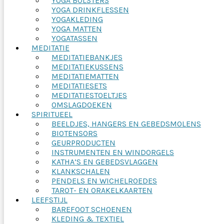
YOGA BOLSTERS
YOGA DRINKFLESSEN
YOGAKLEDING
YOGA MATTEN
YOGATASSEN
MEDITATIE
MEDITATIEBANKJES
MEDITATIEKUSSENS
MEDITATIEMATTEN
MEDITATIESETS
MEDITATIESTOELTJES
OMSLAGDOEKEN
SPIRITUEEL
BEELDJES, HANGERS EN GEBEDSMOLENS
BIOTENSORS
GEURPRODUCTEN
INSTRUMENTEN EN WINDORGELS
KATHA’S EN GEBEDSVLAGGEN
KLANKSCHALEN
PENDELS EN WICHELROEDES
TAROT- EN ORAKELKAARTEN
LEEFSTIJL
BAREFOOT SCHOENEN
KLEDING & TEXTIEL