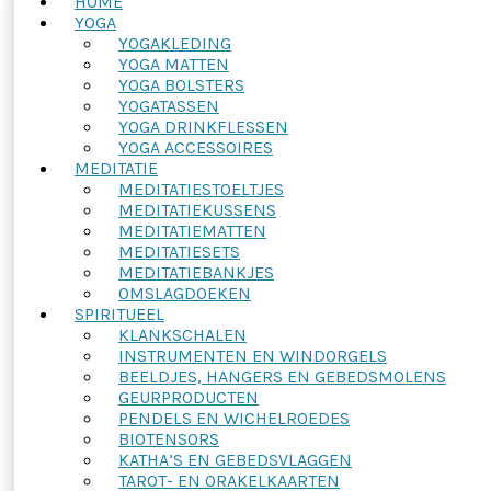
HOME
YOGA
YOGAKLEDING
YOGA MATTEN
YOGA BOLSTERS
YOGATASSEN
YOGA DRINKFLESSEN
YOGA ACCESSOIRES
MEDITATIE
MEDITATIESTOELTJES
MEDITATIEKUSSENS
MEDITATIEMATTEN
MEDITATIESETS
MEDITATIEBANKJES
OMSLAGDOEKEN
SPIRITUEEL
KLANKSCHALEN
INSTRUMENTEN EN WINDORGELS
BEELDJES, HANGERS EN GEBEDSMOLENS
GEURPRODUCTEN
PENDELS EN WICHELROEDES
BIOTENSORS
KATHA’S EN GEBEDSVLAGGEN
TAROT- EN ORAKELKAARTEN