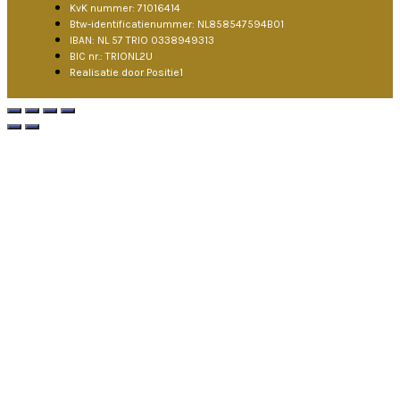
KvK nummer: 71016414
Btw-identificatienummer: NL858547594B01
IBAN: NL 57 TRIO 0338949313
BIC nr.: TRIONL2U
Realisatie door Positie1