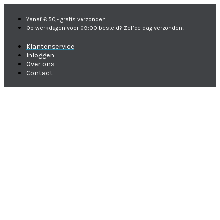
Vanaf € 50,- gratis verzonden
Op werkdagen voor 09:00 besteld? Zelfde dag verzonden!
Klantenservice
Inloggen
Over ons
Contact