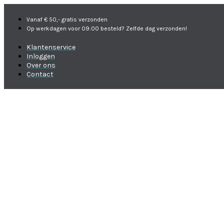
Vanaf € 50,- gratis verzonden
Op werkdagen voor 09:00 besteld? Zelfde dag verzonden!
Klantenservice
Inloggen
Over ons
Contact