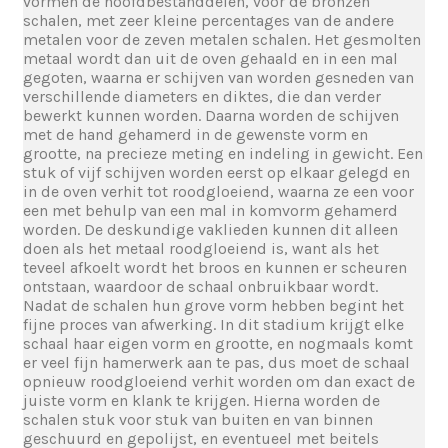
vormen de hoofdbestanddelen, voor de bronzen
schalen, met zeer kleine percentages van de andere
metalen voor de zeven metalen schalen. Het gesmolten
metaal wordt dan uit de oven gehaald en in een mal
gegoten, waarna er schijven van worden gesneden van
verschillende diameters en diktes, die dan verder
bewerkt kunnen worden. Daarna worden de schijven
met de hand gehamerd in de gewenste vorm en
grootte, na precieze meting en indeling in gewicht. Een
stuk of vijf schijven worden eerst op elkaar gelegd en
in de oven verhit tot roodgloeiend, waarna ze een voor
een met behulp van een mal in komvorm gehamerd
worden. De deskundige vaklieden kunnen dit alleen
doen als het metaal roodgloeiend is, want als het
teveel afkoelt wordt het broos en kunnen er scheuren
ontstaan, waardoor de schaal onbruikbaar wordt.
Nadat de schalen hun grove vorm hebben begint het
fijne proces van afwerking. In dit stadium krijgt elke
schaal haar eigen vorm en grootte, en nogmaals komt
er veel fijn hamerwerk aan te pas, dus moet de schaal
opnieuw roodgloeiend verhit worden om dan exact de
juiste vorm en klank te krijgen. Hierna worden de
schalen stuk voor stuk van buiten en van binnen
geschuurd en gepolijst, en eventueel met beitels