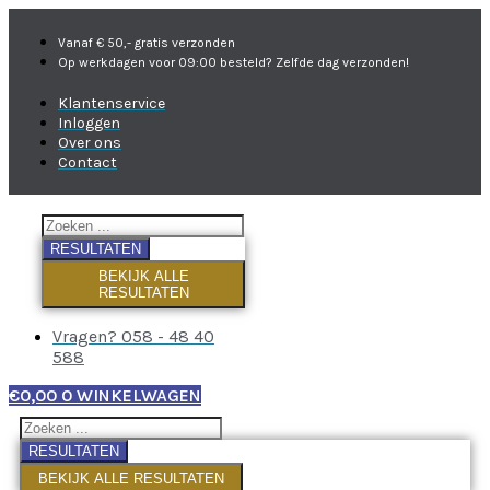
Vanaf € 50,- gratis verzonden
Op werkdagen voor 09:00 besteld? Zelfde dag verzonden!
Klantenservice
Inloggen
Over ons
Contact
RESULTATEN
BEKIJK ALLE
RESULTATEN
Vragen? 058 - 48 40
588
€
0,00
0
WINKELWAGEN
RESULTATEN
BEKIJK ALLE RESULTATEN