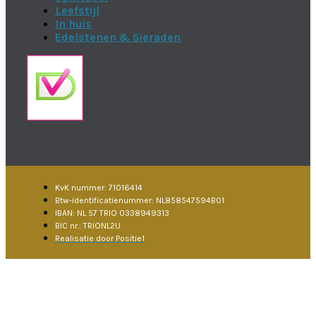
Leefstijl
In huis
Edelstenen & Sieraden
KvK nummer: 71016414
Btw-identificatienummer: NL858547594B01
IBAN: NL 57 TRIO 0338949313
BIC nr.: TRIONL2U
Realisatie door Positie1