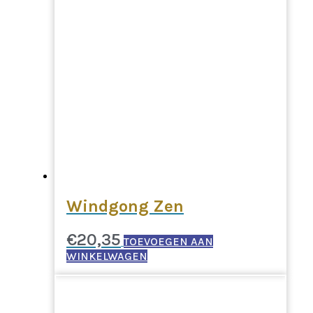
Windgong Zen
€
20,35
TOEVOEGEN AAN
WINKELWAGEN