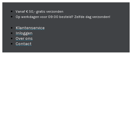
Vanaf € 50,- gratis verzonden
Op werkdagen voor 09:00 besteld? Zelfde dag verzonden!
Klantenservice
Inloggen
Over ons
Contact