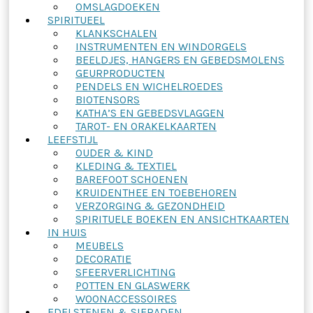
OMSLAGDOEKEN
SPIRITUEEL
KLANKSCHALEN
INSTRUMENTEN EN WINDORGELS
BEELDJES, HANGERS EN GEBEDSMOLENS
GEURPRODUCTEN
PENDELS EN WICHELROEDES
BIOTENSORS
KATHA’S EN GEBEDSVLAGGEN
TAROT- EN ORAKELKAARTEN
LEEFSTIJL
OUDER & KIND
KLEDING & TEXTIEL
BAREFOOT SCHOENEN
KRUIDENTHEE EN TOEBEHOREN
VERZORGING & GEZONDHEID
SPIRITUELE BOEKEN EN ANSICHTKAARTEN
IN HUIS
MEUBELS
DECORATIE
SFEERVERLICHTING
POTTEN EN GLASWERK
WOONACCESSOIRES
EDELSTENEN & SIERADEN