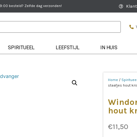
:00 besteld? Zelfde dag verzonden!
Klant
SPIRITUEEL
LEEFSTIJL
IN HUIS
Home
/
Spirituee
staafjes hout kri
Windorg
hout k
€
11,50