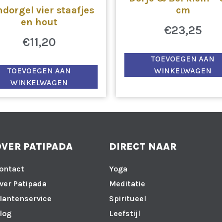
dorgel vier staafjes
cm
en hout
€
23,25
€
11,20
TOEVOEGEN AAN
TOEVOEGEN AAN
WINKELWAGEN
WINKELWAGEN
OVER PATIPADA
DIRECT NAAR
ontact
Yoga
ver Patipada
Meditatie
lantenservice
Spiritueel
log
Leefstijl