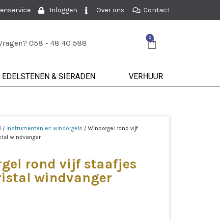
enservice
Inloggen
Over ons
Contact
0
Vragen? 058 - 48 40 588
EDELSTENEN & SIERADEN
VERHUUR
l
/
Instrumenten en windorgels
/ Windorgel rond vijf
stal windvanger
el rond vijf staafjes
ristal windvanger