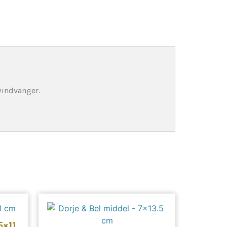
windvanger.
5×11