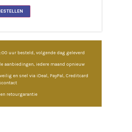
BESTELLEN
3:00 uur besteld, volgende dag geleverd
le aanbiedingen, iedere maand opnieuw
veilig en snel via iDeal, PayPal, Creditcard
kcontact
en retourgarantie