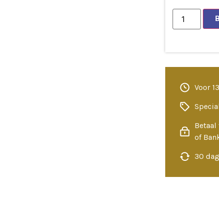
Voor 1
Specia
Betaal 
of Ban
30 dag