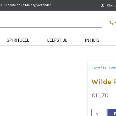
:00 besteld? Zelfde dag verzonden!
Klant
SPIRITUEEL
LEEFSTIJL
IN HUIS
Home
/
Spirituee
Wilde 
€
11,70