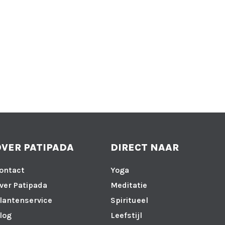
OVER PATIPADA
DIRECT NAAR
ontact
Yoga
ver Patipada
Meditatie
lantenservice
Spiritueel
log
Leefstijl