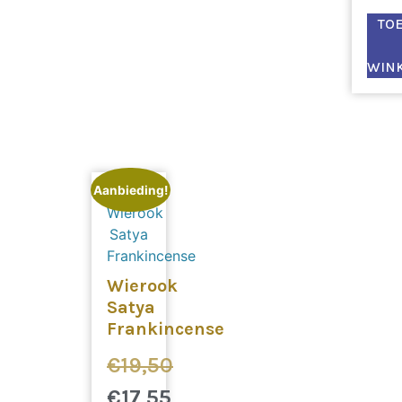
TO
WIN
Aanbieding!
Wierook
Satya
Frankincense
€
19,50
€
17,55