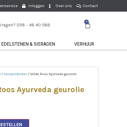
enservice
Inloggen
Over ons
Contact
0
Vragen? 058 - 48 40 588
EDELSTENEN & SIERADEN
VERHUUR
l
/
Geurproducten
/ Wilde Roos Ayurveda geurolie
Roos Ayurveda geurolie
BESTELLEN