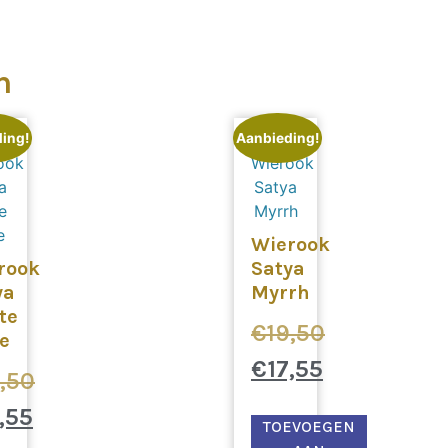
n
ing!
Aanbieding!
Wierook
rook
Satya
ya
Myrrh
te
€
19,50
e
€
17,55
,50
,55
TOEVOEGEN