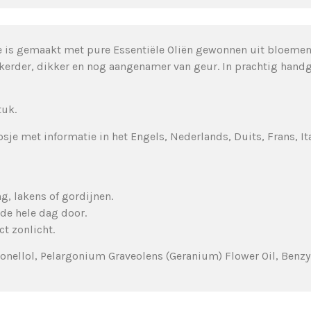
ie is gemaakt met pure Essentiële Oliën gewonnen uit bloemen
erder, dikker en nog aangenamer van geur. In prachtig handge
tuk.
sje met informatie in het Engels, Nederlands, Duits, Frans, It
g, lakens of gordijnen.
 de hele dag door.
ct zonlicht.
ronellol, Pelargonium Graveolens (Geranium) Flower Oil, Benzyl