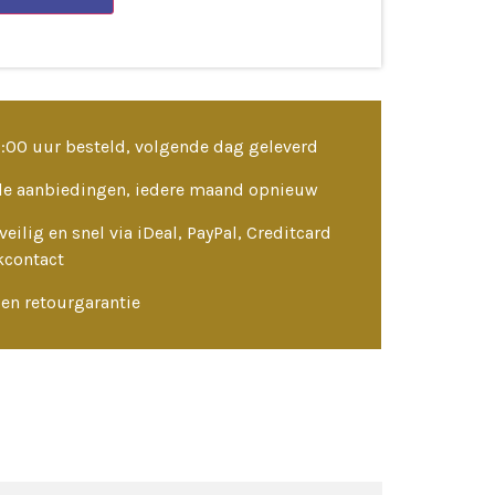
3:00 uur besteld, volgende dag geleverd
le aanbiedingen, iedere maand opnieuw
veilig en snel via iDeal, PayPal, Creditcard
kcontact
en retourgarantie