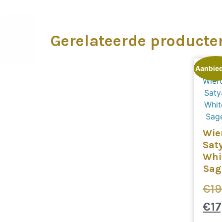
Gerelateerde producte
Aanbied
Wie
Sat
Whi
Sag
€
19
€
17