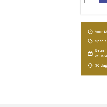
Voor 1
Specia
Betaal 
of Ban
30 dag