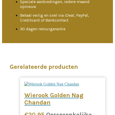
Speciale aanbiedingen, iedere maand
opnieuw
Betaal veilig en snel via iDeal, PayPal,
Creditcard of Bankcontact
30 dagen retourgarantie
Gerelateerde producten
Wierook Golden Nag
Chandan
€
20,95
Oorspronkelijke