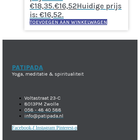
€18,35.
€
16,52
Huidige prijs
is: €16,52.
TOEVOEGEN AAN WINKELWAGEN
PATIPADA
Yoga, meditatie & spiritualiteit
Voltastraat 23-C
8013PM Zwolle
058 - 48 40 588
info@patipada.nl
Facebook-f
Instagram
Pinterest-p