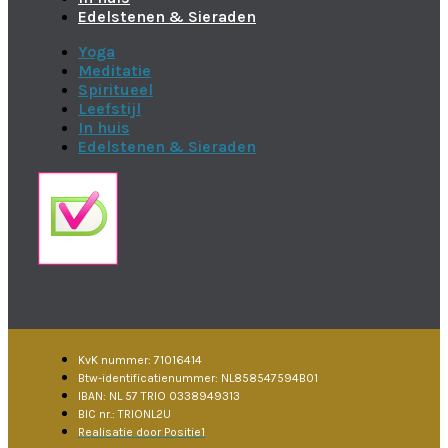
Edelstenen & Sieraden
Yoga
Meditatie
Spiritueel
Leefstijl
In huis
Edelstenen & Sieraden
KvK nummer: 71016414
Btw-identificatienummer: NL858547594B01
IBAN: NL 57 TRIO 0338949313
BIC nr.: TRIONL2U
Realisatie door Positie1