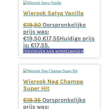
Wierook Satya Vanilla
€
19,50
Oorspronkelijke
prijs was:
€19,50.
€
17,55
Huidige prijs
is: €17,55.
TOEVOEGEN AAN WINKELWAGEN
Wierook Nag Champa
Super Hit
€
18,35
Oorspronkelijke
prijs was: