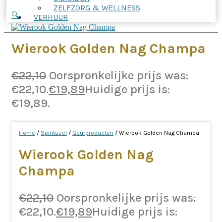
ZELFZORG & WELLNESS
🔍
VERHUUR
Wierook Golden Nag Champa
€
22,10
Oorspronkelijke prijs was:
€22,10.
€
19,89
Huidige prijs is:
€19,89.
Home
/
Spiritueel
/
Geurproducten
/ Wierook Golden Nag Champa
Wierook Golden Nag
Champa
€
22,10
Oorspronkelijke prijs was:
€22,10.
€
19,89
Huidige prijs is: