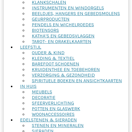
KLANKSCHALEN
INSTRUMENTEN EN WINDORGELS
BEELDJES, HANGERS EN GEBEDSMOLENS
GEURPRODUCTEN
PENDELS EN WICHELROEDES
BIOTENSORS
KATHA’S EN GEBEDSVLAGGEN
TAROT- EN ORAKELKAARTEN
LEEFSTIJL
OUDER & KIND
KLEDING & TEXTIEL
BAREFOOT SCHOENEN
KRUIDENTHEE EN TOEBEHOREN
VERZORGING & GEZONDHEID
SPIRITUELE BOEKEN EN ANSICHTKAARTEN
IN HUIS
MEUBELS
DECORATIE
SFEERVERLICHTING
POTTEN EN GLASWERK
WOONACCESSOIRES
EDELSTENEN & SIERADEN
STENEN EN MINERALEN
SIERADEN