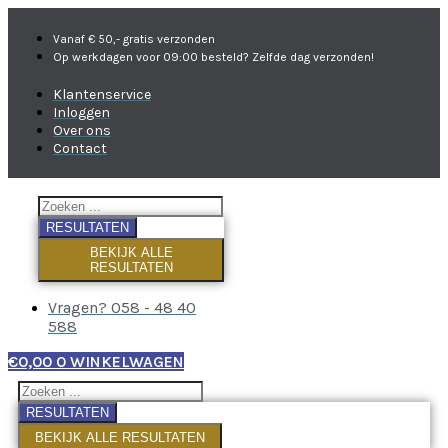
Vanaf € 50,- gratis verzonden
Op werkdagen voor 09:00 besteld? Zelfde dag verzonden!
Klantenservice
Inloggen
Over ons
Contact
RESULTATEN
BEKIJK ALLE
RESULTATEN
Vragen? 058 - 48 40
588
€
0,00
0
WINKELWAGEN
RESULTATEN
BEKIJK ALLE RESULTATEN