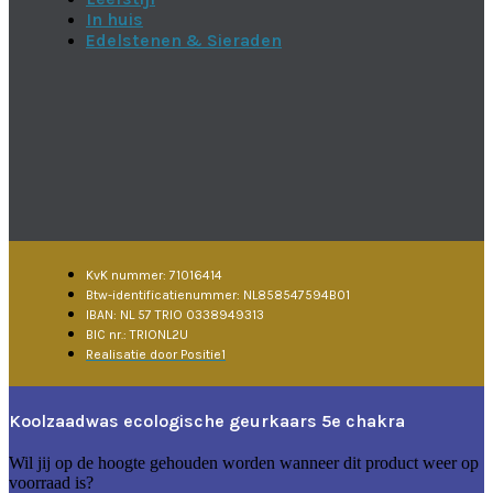
In huis
Edelstenen & Sieraden
KvK nummer: 71016414
Btw-identificatienummer: NL858547594B01
IBAN: NL 57 TRIO 0338949313
BIC nr.: TRIONL2U
Realisatie door Positie1
Koolzaadwas ecologische geurkaars 5e chakra
Wil jij op de hoogte gehouden worden wanneer dit product weer op
voorraad is?