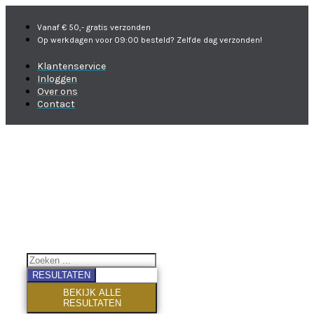
Vanaf € 50,- gratis verzonden
Op werkdagen voor 09:00 besteld? Zelfde dag verzonden!
Klantenservice
Inloggen
Over ons
Contact
RESULTATEN
BEKIJK ALLE
RESULTATEN