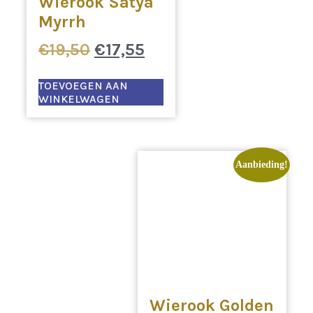
Wierook Satya
Myrrh
Oorspronkelijke
Huidige
€
19,50
€
17,55
prijs
prijs
was:
is:
TOEVOEGEN AAN
WINKELWAGEN
€19,50.
€17,55.
Aanbieding!
Wierook Golden