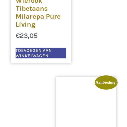
Wierook
Tibetaans
Milarepa Pure
Living
€
23,05
TOEVOEGEN AAN
WINKELWAGEN
Aanbieding!