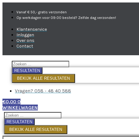
Vanaf € 50,- gratis verzonden
Op werkdagen voor 09:00 besteld? Zelfde dag verzonden!
Klantenservice
Inloggen
Over ons
Contact
RESULTATEN
BEKIJK ALLE RESULTATEN
Vragen? 058 - 48 40 588
€
0,00
0
WINKELWAGEN
RESULTATEN
BEKIJK ALLE RESULTATEN