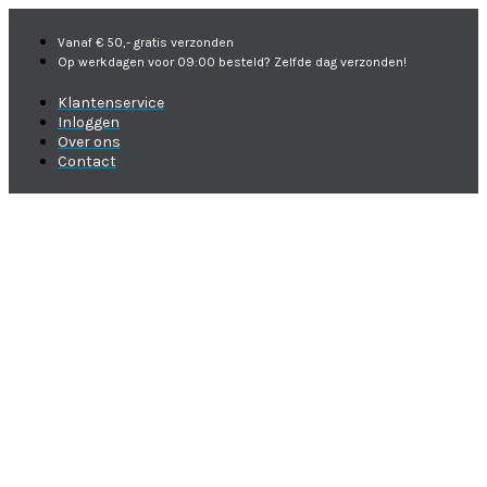
Vanaf € 50,- gratis verzonden
Op werkdagen voor 09:00 besteld? Zelfde dag verzonden!
Klantenservice
Inloggen
Over ons
Contact