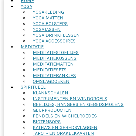
HOME
YOGA
YOGAKLEDING
YOGA MATTEN
YOGA BOLSTERS
YOGATASSEN
YOGA DRINKFLESSEN
YOGA ACCESSOIRES
MEDITATIE
MEDITATIESTOELTJES
MEDITATIEKUSSENS
MEDITATIEMATTEN
MEDITATIESETS
MEDITATIEBANKJES
OMSLAGDOEKEN
SPIRITUEEL
KLANKSCHALEN
INSTRUMENTEN EN WINDORGELS
BEELDJES, HANGERS EN GEBEDSMOLENS
GEURPRODUCTEN
PENDELS EN WICHELROEDES
BIOTENSORS
KATHA’S EN GEBEDSVLAGGEN
TAROT- EN ORAKELKAARTEN