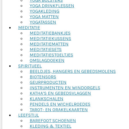
YOGA BOLSTERS
YOGA DRINKFLESSEN
YOGAKLEDING
YOGA MATTEN
YOGATASSEN
MEDITATIE
MEDITATIEBANKJES
MEDITATIEKUSSENS
MEDITATIEMATTEN
MEDITATIESETS
MEDITATIESTOELTJES
OMSLAGDOEKEN
SPIRITUEEL
BEELDJES, HANGERS EN GEBEDSMOLENS
BIOTENSORS
GEURPRODUCTEN
INSTRUMENTEN EN WINDORGELS
KATHA’S EN GEBEDSVLAGGEN
KLANKSCHALEN
PENDELS EN WICHELROEDES
TAROT- EN ORAKELKAARTEN
LEEFSTIJL
BAREFOOT SCHOENEN
KLEDING & TEXTIEL