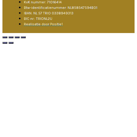
KvK nummer: 71016414
Btw-identificatienummer: NL858547594B01
IBAN: NL 57 TRIO 0338949313
BIC nr.: TRIONL2U
Realisatie door Positie1