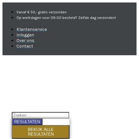
Vanaf € 50,- gratis verzonden
Op werkdagen voor 09:00 besteld? Zelfde dag verzonden!
Klantenservice
Inloggen
Over ons
Contact
RESULTATEN
BEKIJK ALLE
RESULTATEN