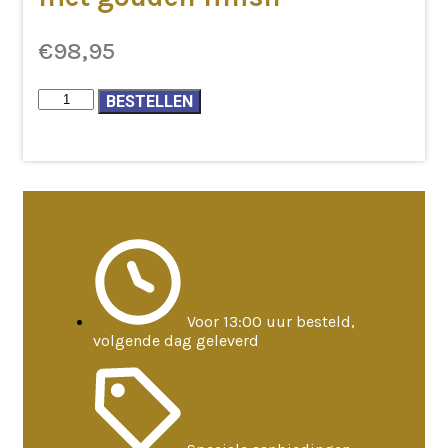
€
98,95
Ganesha
BESTELLEN
grote
oren
grijs
met
gouden
finish
aantal
Voor 13:00 uur besteld,
volgende dag geleverd