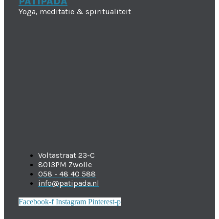
PATIPADA
Yoga, meditatie & spiritualiteit
Voltastraat 23-C
8013PM Zwolle
058 - 48 40 588
info@patipada.nl
Facebook-f
Instagram
Pinterest-p