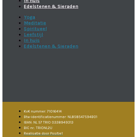
In huis
Edelstenen & Sieraden
Yoga
Meditatie
Spiritueel
Leefstijl
In huis
Edelstenen & Sieraden
KvK nummer: 71016414
Btw-identificatienummer: NL858547594B01
IBAN: NL 57 TRIO 0338949313
BIC nr.: TRIONL2U
Realisatie door Positie1