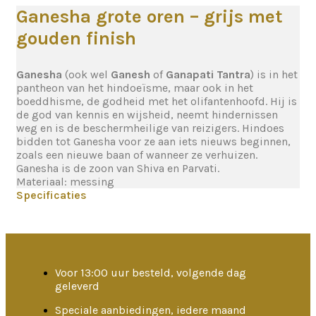
Ganesha grote oren – grijs met
gouden finish
Ganesha
(ook wel
Ganesh
of
Ganapati Tantra
) is in het
pantheon van het hindoeïsme, maar ook in het
boeddhisme, de godheid met het olifantenhoofd. Hij is
de god van kennis en wijsheid, neemt hindernissen
weg en is de beschermheilige van reizigers. Hindoes
bidden tot Ganesha voor ze aan iets nieuws beginnen,
zoals een nieuwe baan of wanneer ze verhuizen.
Ganesha is de zoon van Shiva en Parvati.
Materiaal: messing
Specificaties
Voor 13:00 uur besteld, volgende dag
geleverd
Speciale aanbiedingen, iedere maand