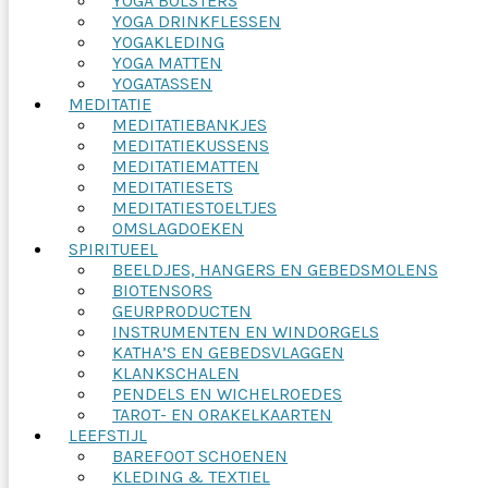
YOGA BOLSTERS
YOGA DRINKFLESSEN
YOGAKLEDING
YOGA MATTEN
YOGATASSEN
MEDITATIE
MEDITATIEBANKJES
MEDITATIEKUSSENS
MEDITATIEMATTEN
MEDITATIESETS
MEDITATIESTOELTJES
OMSLAGDOEKEN
SPIRITUEEL
BEELDJES, HANGERS EN GEBEDSMOLENS
BIOTENSORS
GEURPRODUCTEN
INSTRUMENTEN EN WINDORGELS
KATHA’S EN GEBEDSVLAGGEN
KLANKSCHALEN
PENDELS EN WICHELROEDES
TAROT- EN ORAKELKAARTEN
LEEFSTIJL
BAREFOOT SCHOENEN
KLEDING & TEXTIEL