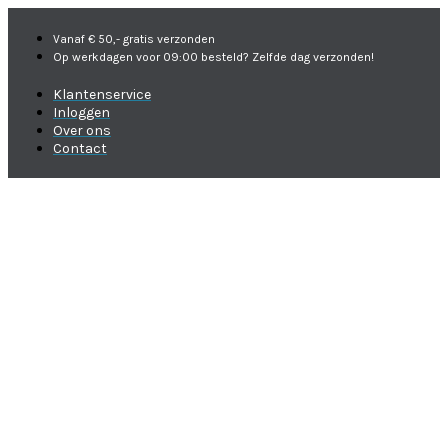
Vanaf € 50,- gratis verzonden
Op werkdagen voor 09:00 besteld? Zelfde dag verzonden!
Klantenservice
Inloggen
Over ons
Contact