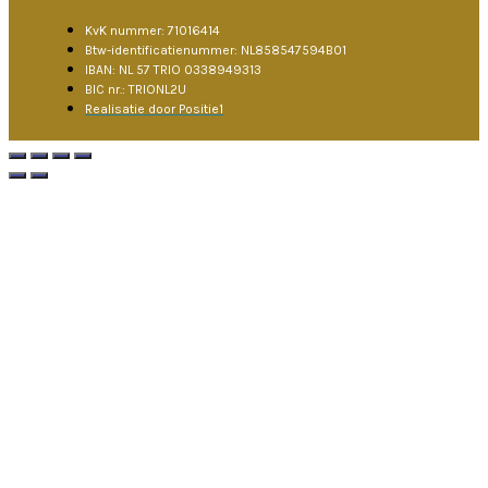
KvK nummer: 71016414
Btw-identificatienummer: NL858547594B01
IBAN: NL 57 TRIO 0338949313
BIC nr.: TRIONL2U
Realisatie door Positie1