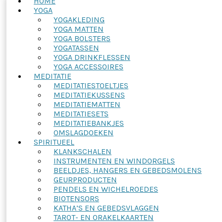
HOME
YOGA
YOGAKLEDING
YOGA MATTEN
YOGA BOLSTERS
YOGATASSEN
YOGA DRINKFLESSEN
YOGA ACCESSOIRES
MEDITATIE
MEDITATIESTOELTJES
MEDITATIEKUSSENS
MEDITATIEMATTEN
MEDITATIESETS
MEDITATIEBANKJES
OMSLAGDOEKEN
SPIRITUEEL
KLANKSCHALEN
INSTRUMENTEN EN WINDORGELS
BEELDJES, HANGERS EN GEBEDSMOLENS
GEURPRODUCTEN
PENDELS EN WICHELROEDES
BIOTENSORS
KATHA’S EN GEBEDSVLAGGEN
TAROT- EN ORAKELKAARTEN