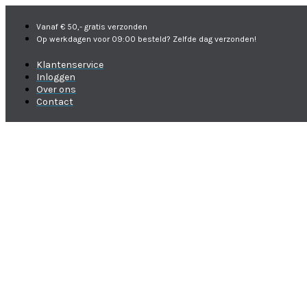
Vanaf € 50,- gratis verzonden
Op werkdagen voor 09:00 besteld? Zelfde dag verzonden!
Klantenservice
Inloggen
Over ons
Contact