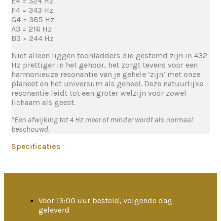
E4 = 324 Hz
F4 = 343 Hz
G4 = 385 Hz
A3 = 216 Hz
B3 = 244 Hz
Niet alleen liggen toonladders die gestemd zijn in 432
Hz prettiger in het gehoor, het zorgt tevens voor een
harmonieuze resonantie van je gehele ‘zijn’ met onze
planeet en het universum als geheel. Deze natuurlijke
resonantie leidt tot een groter welzijn voor zowel
lichaam als geest.
*Een afwijking tot 4 Hz meer of minder wordt als normaal
beschouwd.
Specificaties
Voor 13:00 uur besteld, volgende dag
geleverd