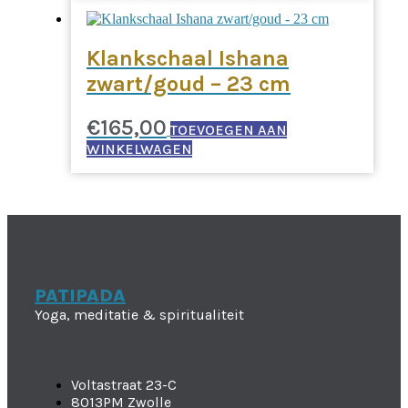
Klankschaal Ishana
zwart/goud – 23 cm
€
165,00
TOEVOEGEN AAN
WINKELWAGEN
PATIPADA
Yoga, meditatie & spiritualiteit
Voltastraat 23-C
8013PM Zwolle