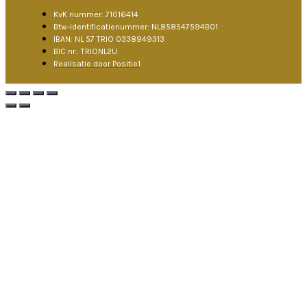
KvK nummer: 71016414
Btw-identificatienummer: NL858547594B01
IBAN: NL 57 TRIO 0338949313
BIC nr.: TRIONL2U
Realisatie door Positie1