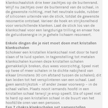
klankschaalstok drie keer zachtjes op de buitenrand.
Wrijf nu zachtjes over de buitenrand van de schaal, in
de gewenste richting, met het neutrale suède, rubber
of siliconen uiteinde van de stick, totdat de gewenste
resonantie ontstaat. Varieer de hoek en strijksnelheid
voor verschillende klanken. Laat de stick los van de
klankschaal voor een langdurige trilling en ervaar hoe
de geluidsenergie in je gehele lichaam resoneert.
Enkele dingen die je niet moet doen met kristallen
klankschalen
Schokeer een kristallen klankschaal niet door te hard
slaan of te luid spelen. In tegenstelling tot metalen
klankschalen kunnen deze kristallen schalen
gemakkelijk breken, dus wees voorzichtig. Speel niet
op twee of meer schalen in te dichte nabijheid van
elkaar (minstens 30 cm afstand tussen de schalen); dit
kan leiden tot het versplinteren van een schaal. Laat
geen aanstrijkstok – of ander zwaar voorwerp – in de
schaal vallen. Plaats nooit iemands hoofd in een
kristallen schaal terwijl je erop speelt. Sla of speel niet
te hard op een kristallen schaal in de buurt van het
hoofd/de oren van een persoon.
Een 7 chakra klankschalen set samenstellen