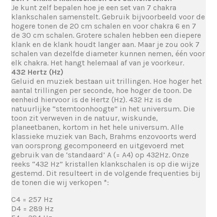
Je kunt zelf bepalen hoe je een set van 7 chakra
klankschalen samenstelt. Gebruik bijvoorbeeld voor de
hogere tonen de 20 cm schalen en voor chakra 6 en 7
de 30 cm schalen. Grotere schalen hebben een diepere
klank en de klank houdt langer aan. Maar je zou ook 7
schalen van dezelfde diameter kunnen nemen, één voor
elk chakra. Het hangt helemaal af van je voorkeur.
432 Hertz (Hz)
Geluid en muziek bestaan uit trillingen. Hoe hoger het
aantal trillingen per seconde, hoe hoger de toon. De
eenheid hiervoor is de Hertz (Hz). 432 Hz is de
natuurlijke “stemtoonhoogte” in het universum. Die
toon zit verweven in de natuur, wiskunde,
planeetbanen, kortom in het hele universum. Alle
klassieke muziek van Bach, Brahms enzovoorts werd
van oorsprong gecomponeerd en uitgevoerd met
gebruik van de ‘standaard’ A (= A4) op 432Hz. Onze
reeks “432 Hz” kristallen klankschalen is op die wijze
gestemd. Dit resulteert in de volgende frequenties bij
de tonen die wij verkopen *:
C4 = 257 Hz
D4 = 289 Hz