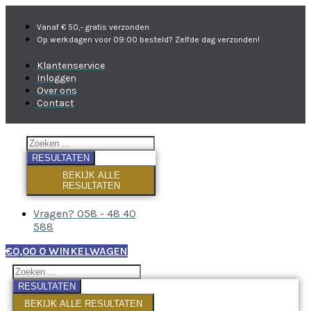
Vanaf € 50,- gratis verzonden
Op werkdagen voor 09:00 besteld? Zelfde dag verzonden!
Klantenservice
Inloggen
Over ons
Contact
RESULTATEN
BEKIJK ALLE
RESULTATEN
Vragen? 058 - 48 40
588
€
0,00
0
WINKELWAGEN
RESULTATEN
BEKIJK ALLE RESULTATEN