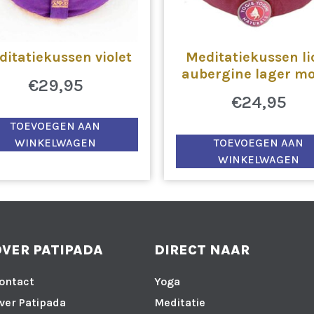
itatiekussen violet
Meditatiekussen li
aubergine lager mo
€
29,95
€
24,95
TOEVOEGEN AAN
WINKELWAGEN
TOEVOEGEN AAN
WINKELWAGEN
OVER PATIPADA
DIRECT NAAR
ontact
Yoga
ver Patipada
Meditatie