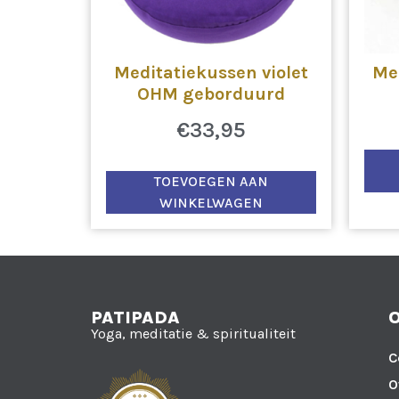
Meditatiekussen violet
Med
OHM geborduurd
€
33,95
TOEVOEGEN AAN
WINKELWAGEN
PATIPADA
Yoga, meditatie & spiritualiteit
C
O