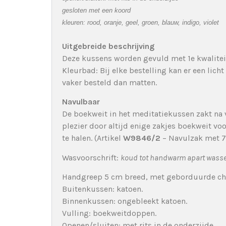
gesloten met een koord
kleuren: rood, oranje, geel, groen, blauw, indigo, violet
Uitgebreide beschrijving
Deze kussens worden gevuld met 1e kwalitei
Kleurbad: Bij elke bestelling kan er een lic
vaker besteld dan matten.
Navulbaar
De boekweit in het meditatiekussen zakt na v
plezier door altijd enige zakjes boekweit v
te halen. (Artikel
W9846/2
– Navulzak met 7
Wasvoorschrift:
koud tot handwarm apart wassen
Handgreep 5 cm breed, met geborduurde ch
Buitenkussen: katoen.
Binnenkussen: ongebleekt katoen.
Vulling: boekweitdoppen.
Openen/sluiten: met rits in de onderzijde