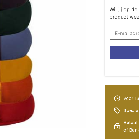
Wil jij op 
product wee
Voor 1
Specia
Betaal 
of Ban