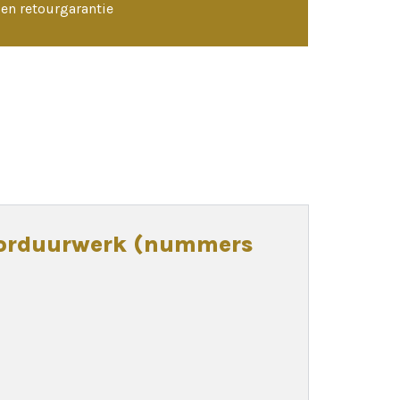
en retourgarantie
-borduurwerk (nummers