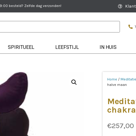
:00 besteld? Zelfde dag verzonden!
Klant
SPIRITUEEL
LEEFSTIJL
IN HUIS
Home
/
Meditati
halve maan
Medita
chakra
€
257,00