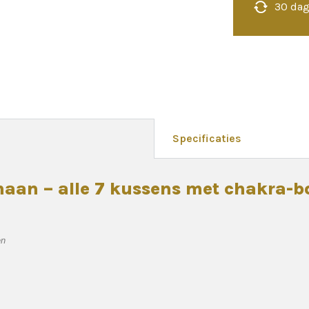
30 dag
Specificaties
maan – alle 7 kussens met chakra
en