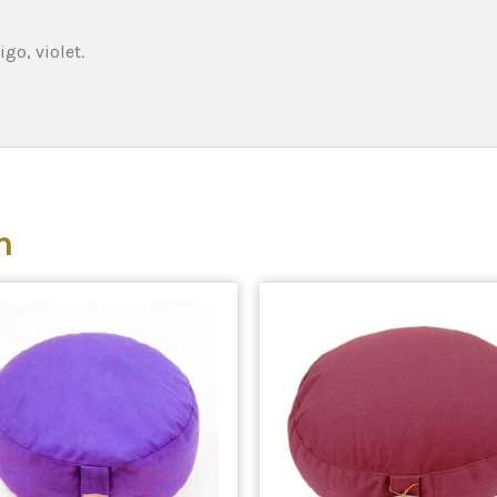
go, violet.
n