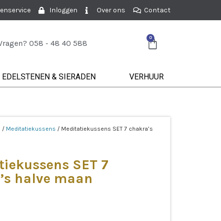
enservice
Inloggen
Over ons
Contact
0
Vragen? 058 - 48 40 588
EDELSTENEN & SIERADEN
VERHUUR
e
/
Meditatiekussens
/ Meditatiekussens SET 7 chakra’s
tiekussens SET 7
’s halve maan