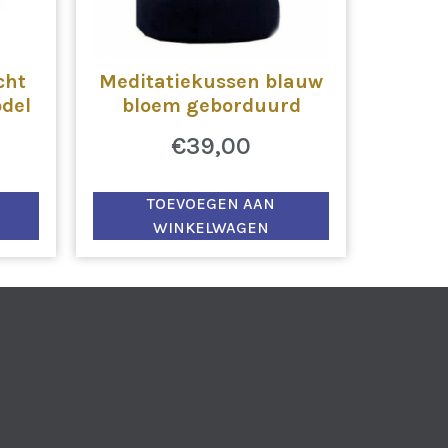
cht
Meditatiekussen blauw
del
bloem geborduurd
€
39,00
TOEVOEGEN AAN
WINKELWAGEN