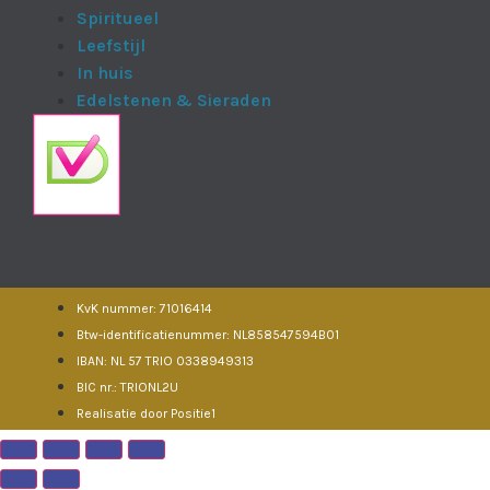
Spiritueel
Leefstijl
In huis
Edelstenen & Sieraden
KvK nummer: 71016414
Btw-identificatienummer: NL858547594B01
IBAN: NL 57 TRIO 0338949313
BIC nr.: TRIONL2U
Realisatie door Positie1