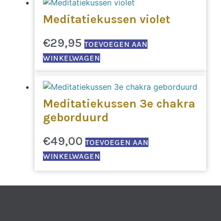
meerdere
variaties.
Meditatiekussen violet
Deze
optie
€
29,95
TOEVOEGEN AAN
kan
WINKELWAGEN
gekozen
worden
op
de
Meditatiekussen 3e chakra
productpagina
geborduurd
€
49,00
TOEVOEGEN AAN
WINKELWAGEN