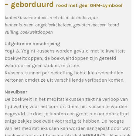
– geborduurd
rood met geel OHM-symbool
buitenkussen: katoen,
met rits in de onderzijde
binnenkussen: ongebleekt katoen,
gesloten met een koord
vulling: boekweitdoppen
Uitgebreide beschrijving
Yogi & Yogini kussens worden gevuld met 1e kwaliteit
boekweitdoppen; de boekweitdoppen zijn gezeefd
waardoor er geen stokjes in zitten.
Kussens kunnen per bestelling lichte kleurverschillen
vertonen omdat ze uit verschillende verfbaden komen.
Navulbaar
De boekweit in het meditatiekussen zakt na verloop van
tijd wat in; voor het comfort dient het kussen te worden
nagevuld. Je doet je klanten een groot plezier door altijd
enige zakjes boekweit voorradig te hebben. De hoogte
van het meditatiekussen kan worden aangepast door wat
boekweit kaf eruit te halen. (Artikel
W9846/2
– Navulzak