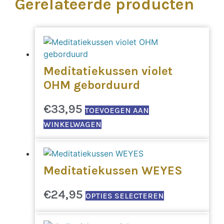
Gerelateerde producten
Meditatiekussen violet
OHM geborduurd
€
33,95
TOEVOEGEN AAN
WINKELWAGEN
Meditatiekussen WEYES
Dit
€
24,95
OPTIES SELECTEREN
product
heeft