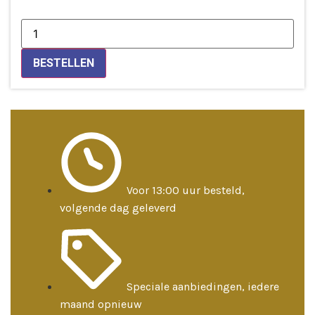
Meditatiekussen
zwart/rood
OHM
geborduurd
BESTELLEN
aantal
Voor 13:00 uur besteld,
volgende dag geleverd
Speciale aanbiedingen, iedere
maand opnieuw