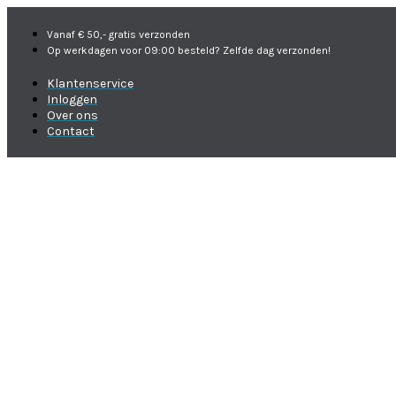
Vanaf € 50,- gratis verzonden
Op werkdagen voor 09:00 besteld? Zelfde dag verzonden!
Klantenservice
Inloggen
Over ons
Contact