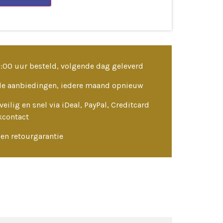
3:00 uur besteld, volgende dag geleverd
le aanbiedingen, iedere maand opnieuw
veilig en snel via iDeal, PayPal, Creditcard
kcontact
en retourgarantie