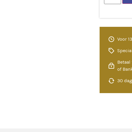
Voor 1
Specia
Betaal 
of Ban
30 dag