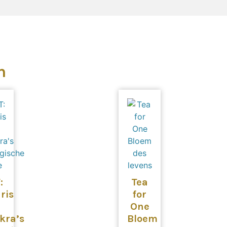
n
:
Tea
ris
for
One
kra’s
Bloem