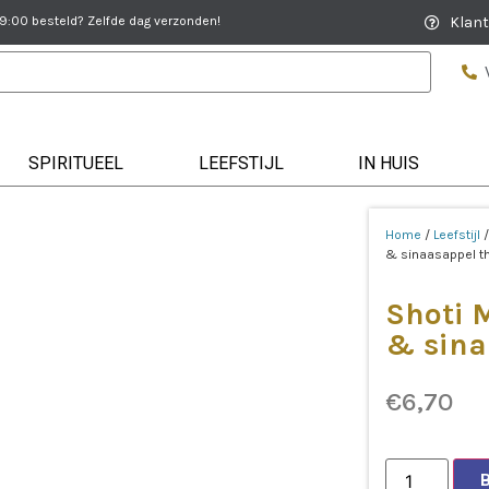
:00 besteld? Zelfde dag verzonden!
Klant
SPIRITUEEL
LEEFSTIJL
IN HUIS
Home
/
Leefstijl
& sinaasappel th
Shoti 
& sina
€
6,70