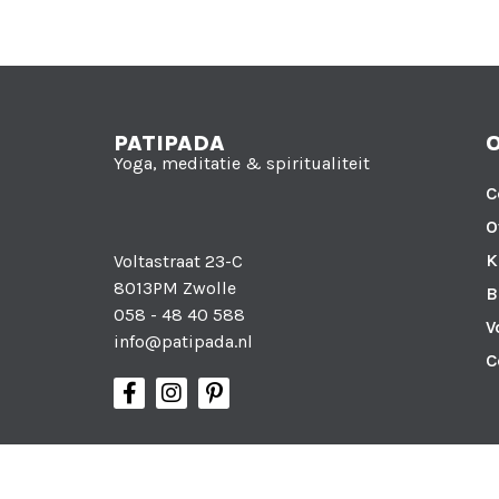
PATIPADA
Yoga, meditatie & spiritualiteit
C
O
K
Voltastraat 23-C
8013PM Zwolle
B
058 - 48 40 588
V
info@patipada.nl
C
KvK nummer: 71016414
Btw-identificatienummer: NL858547