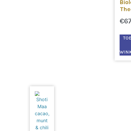
Bio
The
€
6
TO
WIN