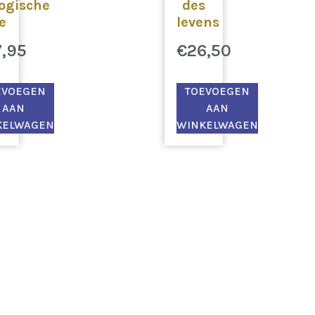
logische
des
e
levens
7,95
€
26,50
EVOEGEN
TOEVOEGEN
AAN
AAN
KELWAGEN
WINKELWAGEN