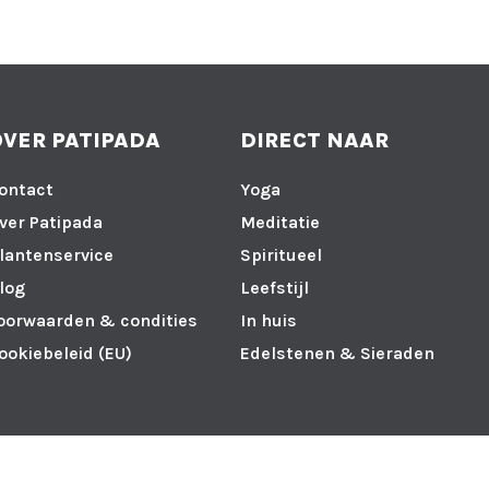
OVER PATIPADA
DIRECT NAAR
ontact
Yoga
ver Patipada
Meditatie
lantenservice
Spiritueel
log
Leefstijl
oorwaarden & condities
In huis
ookiebeleid (EU)
Edelstenen & Sieraden
594B01
IBAN: NL 57 TRIO 0338949313
BIC nr.: TRIONL2U
Realisatie door Posit