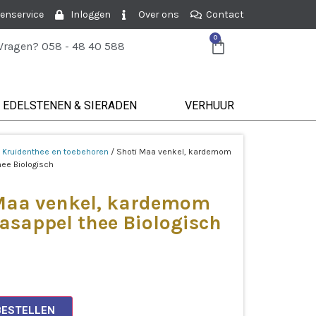
enservice
Inloggen
Over ons
Contact
0
Vragen? 058 - 48 40 588
EDELSTENEN & SIERADEN
VERHUUR
/
Kruidenthee en toebehoren
/ Shoti Maa venkel, kardemom
ee Biologisch
Maa venkel, kardemom
asappel thee Biologisch
BESTELLEN