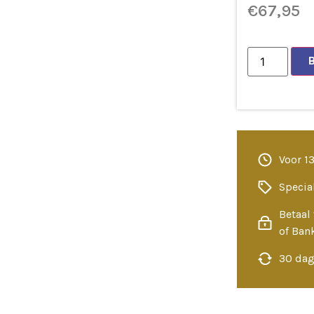
€
67,95
Voor 1
Specia
Betaal 
of Ban
30 dag