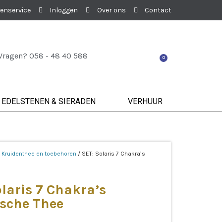
enservice
Inloggen
Over ons
Contact
Vragen? 058 - 48 40 588
0
EDELSTENEN & SIERADEN
VERHUUR
/
Kruidenthee en toebehoren
/ SET: Solaris 7 Chakra’s
laris 7 Chakra’s
ische Thee