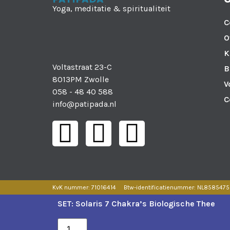
Yoga, meditatie & spiritualiteit
C
O
K
Voltastraat 23-C
B
8013PM Zwolle
V
058 - 48 40 588
C
info@patipada.nl
KvK nummer: 71016414
Btw-identificatienummer: NL858547
SET: Solaris 7 Chakra’s Biologische Thee