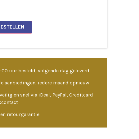
BESTELLEN
3:00 uur besteld, volgende dag geleverd
le aanbiedingen, iedere maand opnieuw
veilig en snel via iDeal, PayPal, Creditcard
kcontact
en retourgarantie