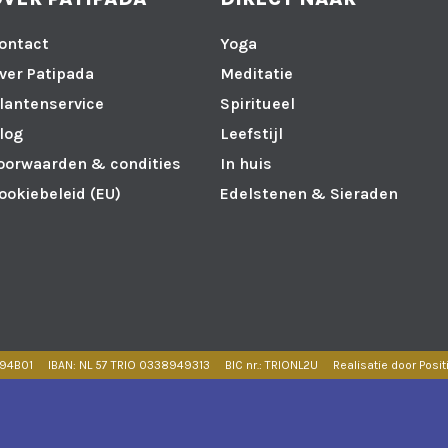
ontact
Yoga
ver Patipada
Meditatie
lantenservice
Spiritueel
log
Leefstijl
oorwaarden & condities
In huis
ookiebeleid (EU)
Edelstenen & Sieraden
594B01
IBAN: NL 57 TRIO 0338949313
BIC nr.: TRIONL2U
Realisatie door Posit