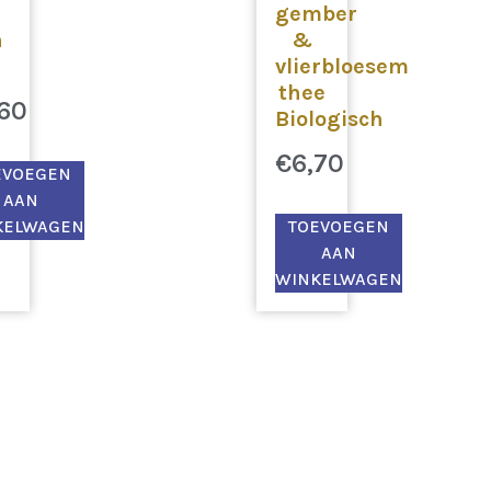
gember
n
&
vlierbloesem
thee
,60
Biologisch
€
6,70
EVOEGEN
AAN
KELWAGEN
TOEVOEGEN
AAN
WINKELWAGEN