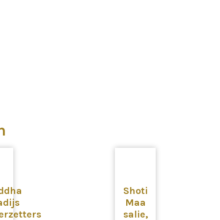
n
ddha
Shoti
adijs
Maa
erzetters
salie,