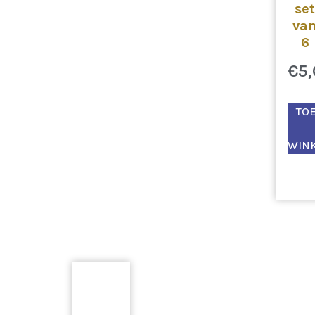
set
va
6
€
5
TO
WIN