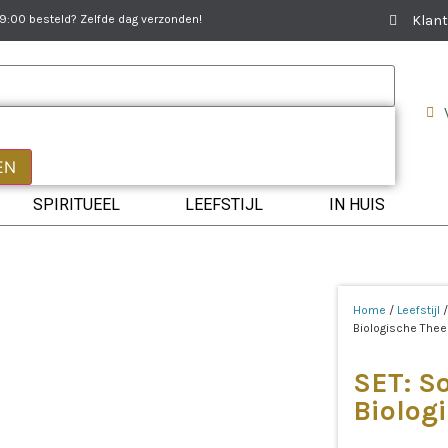
:00 besteld? Zelfde dag verzonden!
Klant
EN
SPIRITUEEL
LEEFSTIJL
IN HUIS
Home
/
Leefstijl
Biologische Thee
SET: So
Biolog