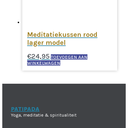
Meditatiekussen rood
lager model
€
24,95
TOEVOEGEN AAN
WINKELWAGEN
PATIPADA
Yoga, meditatie & spiritualiteit