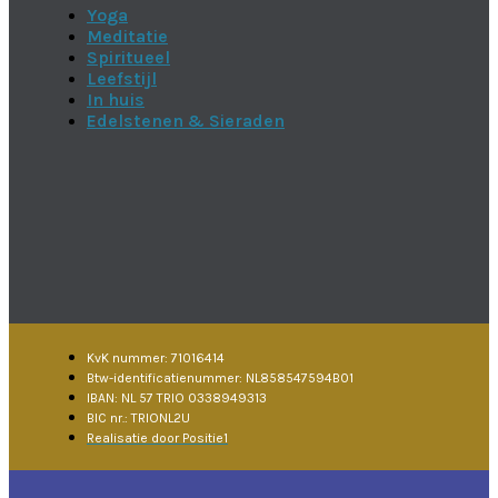
Yoga
Meditatie
Spiritueel
Leefstijl
In huis
Edelstenen & Sieraden
KvK nummer: 71016414
Btw-identificatienummer: NL858547594B01
IBAN: NL 57 TRIO 0338949313
BIC nr.: TRIONL2U
Realisatie door Positie1