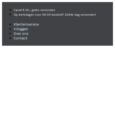
Vanaf € 50,- gratis verzonden
Op werkdagen voor 09:00 besteld? Zelfde dag verzonden!
Klantenservice
Inloggen
Over ons
Contact