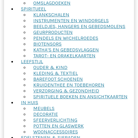
OMSLAGDOEKEN
SPIRITUEEL
KLANKSCHALEN
INSTRUMENTEN EN WINDORGELS
BEELDJES, HANGERS EN GEBEDSMOLENS
GEURPRODUCTEN
PENDELS EN WICHELROEDES
BIOTENSORS
KATHA’S EN GEBEDSVLAGGEN
TAROT- EN ORAKELKAARTEN
LEEFSTIJL
OUDER & KIND
KLEDING & TEXTIEL
BAREFOOT SCHOENEN
KRUIDENTHEE EN TOEBEHOREN
VERZORGING & GEZONDHEID
SPIRITUELE BOEKEN EN ANSICHTKAARTEN
IN HUIS
MEUBELS
DECORATIE
SFEERVERLICHTING
POTTEN EN GLASWERK
WOONACCESSOIRES
EDELSTENEN & SIERADEN