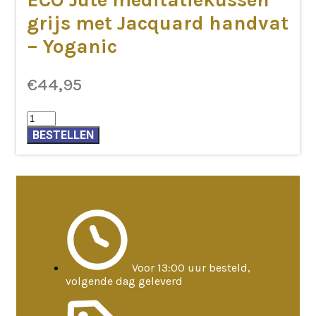
grijs met Jacquard handvat
– Yoganic
€
44,95
ECO
Jute
BESTELLEN
meditatiekussen
grijs
met
Jacquard
handvat
–
Yoganic
aantal
Voor 13:00 uur besteld,
volgende dag geleverd