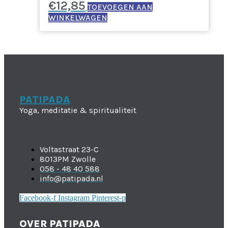
€
12,85
TOEVOEGEN AAN
WINKELWAGEN
PATIPADA
Yoga, meditatie & spiritualiteit
Voltastraat 23-C
8013PM Zwolle
058 - 48 40 588
info@patipada.nl
Facebook-f
Instagram
Pinterest-p
OVER PATIPADA