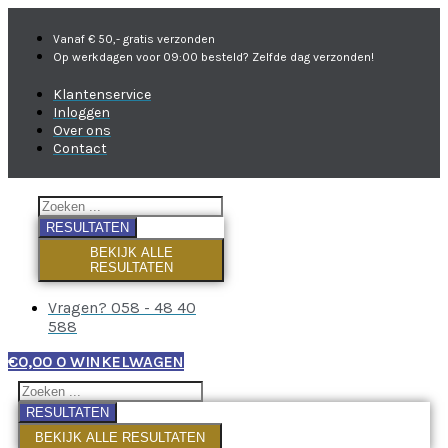
Vanaf € 50,- gratis verzonden
Op werkdagen voor 09:00 besteld? Zelfde dag verzonden!
Klantenservice
Inloggen
Over ons
Contact
RESULTATEN
BEKIJK ALLE
RESULTATEN
Vragen? 058 - 48 40
588
€
0,00
0
WINKELWAGEN
RESULTATEN
BEKIJK ALLE RESULTATEN