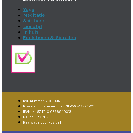
Yoga
Meditatie
Spiritueel
Leefstijl
In huis
Edelstenen & Sieraden
KvK nummer: 71016414
Btw-identificatienummer: NL858547594B01
IBAN: NL 57 TRIO 0338949313
BIC nr.: TRIONL2U
Realisatie door Positie1