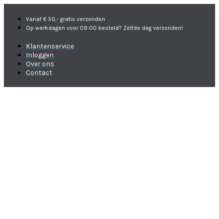
Vanaf € 50,- gratis verzonden
Op werkdagen voor 09:00 besteld? Zelfde dag verzonden!
Klantenservice
Inloggen
Over ons
Contact