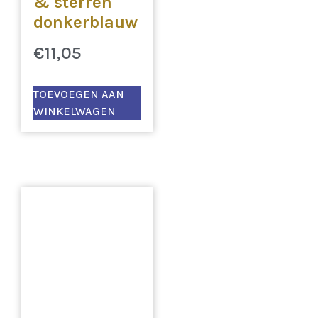
& sterren
donkerblauw
€
11,05
TOEVOEGEN AAN
WINKELWAGEN