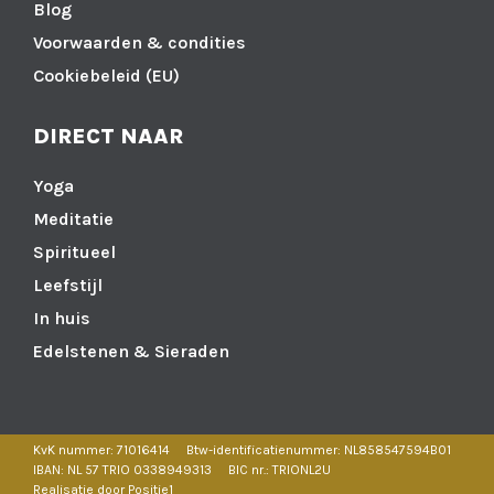
Blog
Voorwaarden & condities
Cookiebeleid (EU)
DIRECT NAAR
Yoga
Meditatie
Spiritueel
Leefstijl
In huis
Edelstenen & Sieraden
KvK nummer: 71016414
Btw-identificatienummer: NL858547594B01
IBAN: NL 57 TRIO 0338949313
BIC nr.: TRIONL2U
Realisatie door Positie1