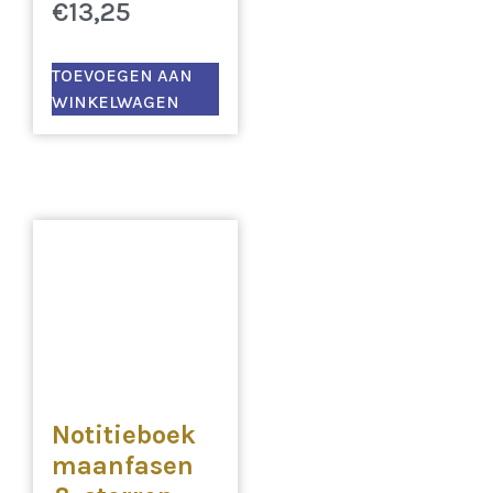
€
13,25
TOEVOEGEN AAN
WINKELWAGEN
Notitieboek
maanfasen