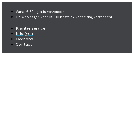
Vanaf € 50,- gratis verzonden
Op werkdagen voor 09:00 besteld? Zelfde dag verzonden!
Klantenservice
Inloggen
Over ons
Contact