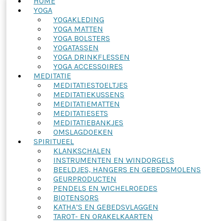
HOME
YOGA
YOGAKLEDING
YOGA MATTEN
YOGA BOLSTERS
YOGATASSEN
YOGA DRINKFLESSEN
YOGA ACCESSOIRES
MEDITATIE
MEDITATIESTOELTJES
MEDITATIEKUSSENS
MEDITATIEMATTEN
MEDITATIESETS
MEDITATIEBANKJES
OMSLAGDOEKEN
SPIRITUEEL
KLANKSCHALEN
INSTRUMENTEN EN WINDORGELS
BEELDJES, HANGERS EN GEBEDSMOLENS
GEURPRODUCTEN
PENDELS EN WICHELROEDES
BIOTENSORS
KATHA’S EN GEBEDSVLAGGEN
TAROT- EN ORAKELKAARTEN