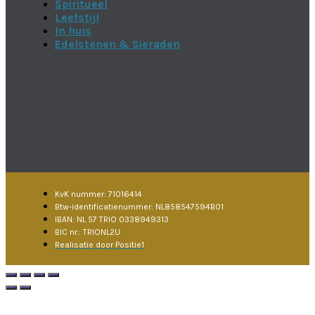
Spiritueel
Leefstijl
In huis
Edelstenen & Sieraden
KvK nummer: 71016414
Btw-identificatienummer: NL858547594B01
IBAN: NL 57 TRIO 0338949313
BIC nr.: TRIONL2U
Realisatie door Positie1