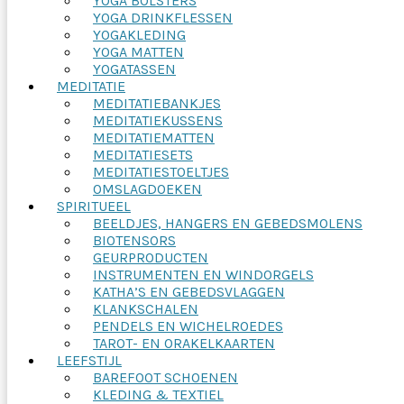
YOGA BOLSTERS
YOGA DRINKFLESSEN
YOGAKLEDING
YOGA MATTEN
YOGATASSEN
MEDITATIE
MEDITATIEBANKJES
MEDITATIEKUSSENS
MEDITATIEMATTEN
MEDITATIESETS
MEDITATIESTOELTJES
OMSLAGDOEKEN
SPIRITUEEL
BEELDJES, HANGERS EN GEBEDSMOLENS
BIOTENSORS
GEURPRODUCTEN
INSTRUMENTEN EN WINDORGELS
KATHA’S EN GEBEDSVLAGGEN
KLANKSCHALEN
PENDELS EN WICHELROEDES
TAROT- EN ORAKELKAARTEN
LEEFSTIJL
BAREFOOT SCHOENEN
KLEDING & TEXTIEL