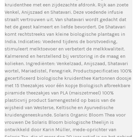
kruidenthee met een zijdezachte afdronk. Rijk aan zoete
Venkel, Anijszaad en Shatavari. Deze voedende infusie
straalt vertrouwen uit. Van shatavari wordt gedacht dat
het de geest kalmeert en liefde bevordert. De Shatavari
komt rechtstreeks van kleine biologische plantages in
India. Indicaties: Voedend tijdens de borstvoeding,
stimuleert melktoevoer en verbetert de melkkwaliteit.
Kalmerend en herstellend bij verstoring in de maag en
kolieken. Ingrediënten: Venkelzaad, Anijszaad, Shatavari
wortel, Mariadistel, Fenegriek. Productspecificaties 100%
gecertificeerd biologische kruidenthee Kartonnen doosje
met 15 theezakjes voor één kopje Biologisch afbreekbare
piramide theezakjes van PLA (maiszetmeel) 100%
plasticvrij product Samengesteld op basis van de
wijsheid van Westerse, Keltische en Ayurvedische
kruidengeneeskunde. Solaris Organic Bloom Thea voor
vrouwen De Solaris Bloom biologische theelijn is
ontwikkeld door Karin Müller, mede-oprichter van
Solaris Tea, die al meer dan 20 jaar actief is op het gebied