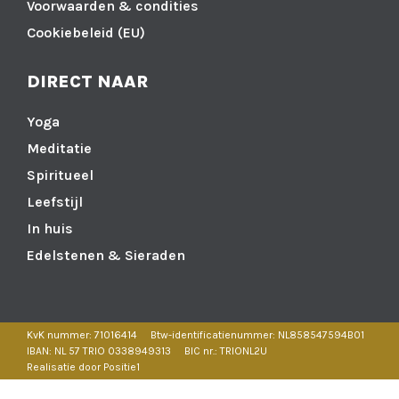
Voorwaarden & condities
Cookiebeleid (EU)
DIRECT NAAR
Yoga
Meditatie
Spiritueel
Leefstijl
In huis
Edelstenen & Sieraden
KvK nummer: 71016414
Btw-identificatienummer: NL858547594B01
IBAN: NL 57 TRIO 0338949313
BIC nr.: TRIONL2U
Realisatie door Positie1