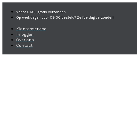
Vanaf € 50,- gratis verzonden
Op werkdagen voor 09:00 besteld? Zelfde dag verzonden!
Klantenservice
Inloggen
Over ons
Contact