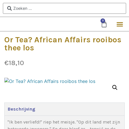
0
Or Tea? African Affairs rooibos
thee los
€
18,10
Beschrijving
"Ik ben verliefd!" riep het meisje. "Op dit land met zijn
betoverde inwoners." En daar bleef ze – terwijl ze de