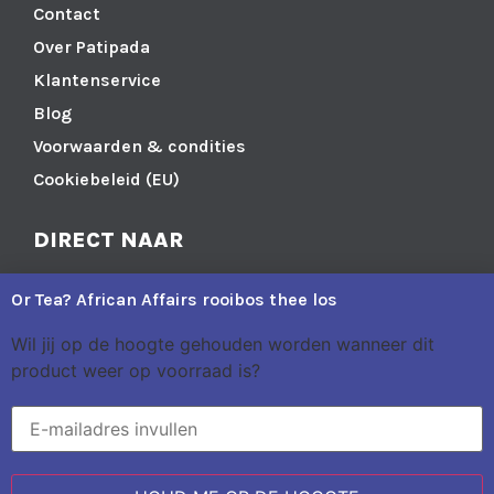
Contact
Over Patipada
Klantenservice
Blog
Voorwaarden & condities
Cookiebeleid (EU)
DIRECT NAAR
Yoga
Or Tea? African Affairs rooibos thee los
Meditatie
Wil jij op de hoogte gehouden worden wanneer dit
Spiritueel
product weer op voorraad is?
Leefstijl
In huis
Edelstenen & Sieraden