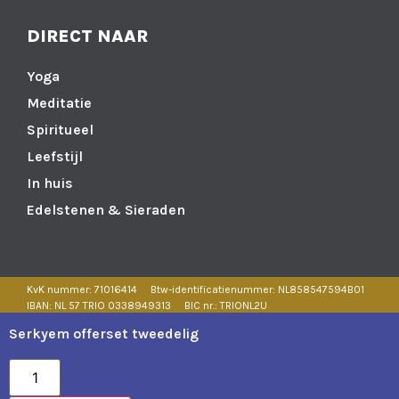
DIRECT NAAR
Yoga
Meditatie
Spiritueel
Leefstijl
In huis
Edelstenen & Sieraden
KvK nummer: 71016414
Btw-identificatienummer: NL858547594B01
IBAN: NL 57 TRIO 0338949313
BIC nr.: TRIONL2U
Realisatie door Positie1
Serkyem offerset tweedelig