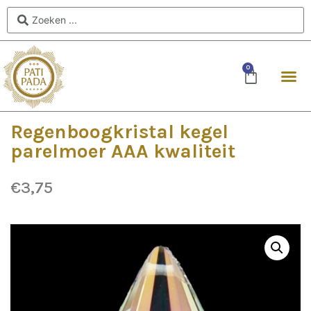
0
Regenboogkristal kegel
parelmoer AAA kwaliteit
€
3,75