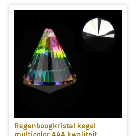
Regenboogkristal kegel
multicolor AAA kwaliteit