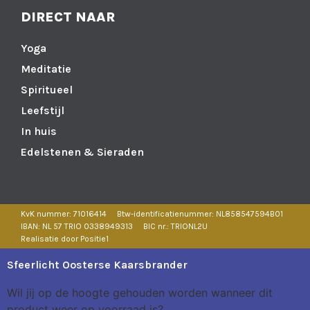
DIRECT NAAR
Yoga
Meditatie
Spiritueel
Leefstijl
In huis
Edelstenen & Sieraden
KvK nummer: 71016414
Btw-identificatienummer: NL858547594B01
IBAN: NL 57 TRIO 0338949313
BIC nr.: TRIONL2U
Realisatie door Positie1
Sfeerlicht Oosterse Kaarsbrander
Wil jij op de hoogte gehouden worden wanneer dit
product weer op voorraad is?