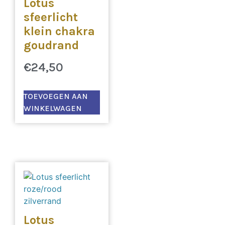
Lotus
sfeerlicht
klein chakra
goudrand
€
24,50
TOEVOEGEN AAN
WINKELWAGEN
Lotus