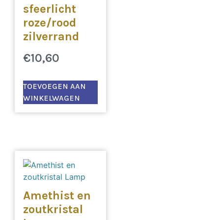
sfeerlicht
roze/rood
zilverrand
€
10,60
TOEVOEGEN AAN
WINKELWAGEN
Amethist en
zoutkristal