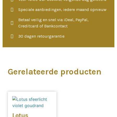
Speciale aanbiedingen, iedere maand opnieuw
Betaal veilig en snel via iDeal, PayPal,
Creditcard of Bankcontact
30 dagen retourgarantie
Gerelateerde producten
Lotus