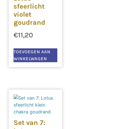
sfeerlicht
violet
goudrand
€
11,20
TOEVOEGEN AAN
WINKELWAGEN
Set van 7: