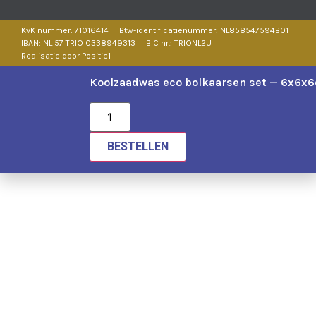
KvK nummer: 71016414
Btw-identificatienummer: NL858547594B01
IBAN: NL 57 TRIO 0338949313
BIC nr.: TRIONL2U
Realisatie door Positie1
Koolzaadwas eco bolkaarsen set — 6x6x
BESTELLEN