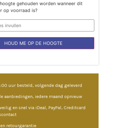
de hoogte gehouden worden wanneer dit
r op voorraad is?
HOUD ME OP DE HOOGTE
3:00 uur besteld, volgende dag geleverd
le aanbiedingen, iedere maand opnieuw
veilig en snel via iDeal, PayPal, Creditcard
kcontact
en retourgarantie