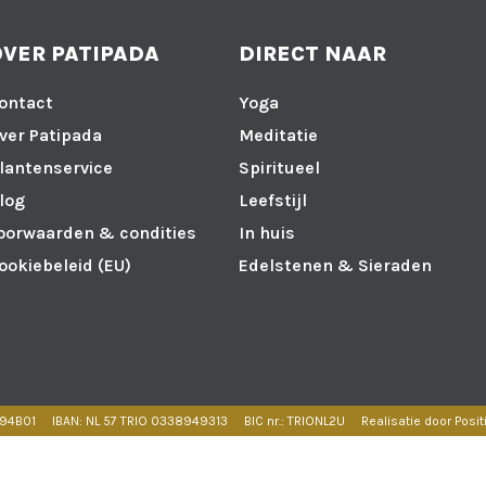
OVER PATIPADA
DIRECT NAAR
ontact
Yoga
ver Patipada
Meditatie
lantenservice
Spiritueel
log
Leefstijl
oorwaarden & condities
In huis
ookiebeleid (EU)
Edelstenen & Sieraden
594B01
IBAN: NL 57 TRIO 0338949313
BIC nr.: TRIONL2U
Realisatie door Posit