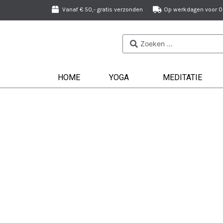
Vanaf € 50,- gratis verzonden
Op werkdagen voor 09
HOME
YOGA
MEDITATIE