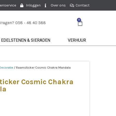
enservice
Inloggen
Over ons
Contact
0
Vragen? 058 - 48 40 588
EDELSTENEN & SIERADEN
VERHUUR
Decoratie
/ Raamsticker Cosmic Chakra Mandala
icker Cosmic Chakra
la