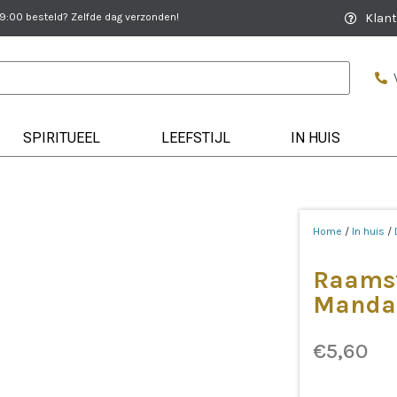
:00 besteld? Zelfde dag verzonden!
Klant
SPIRITUEEL
LEEFSTIJL
IN HUIS
Home
/
In huis
/
Raamst
Manda
€
5,60