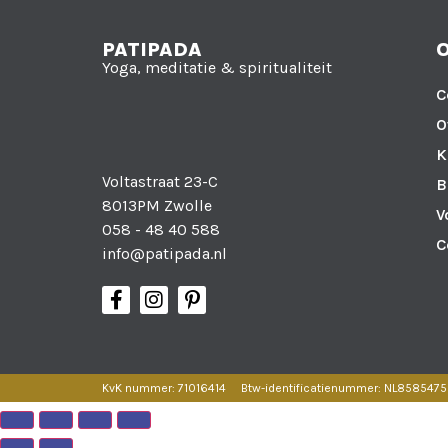
PATIPADA
Yoga, meditatie & spiritualiteit
C
O
K
Voltastraat 23-C
B
8013PM Zwolle
V
058 - 48 40 588
C
info@patipada.nl
KvK nummer: 71016414
Btw-identificatienummer: NL858547