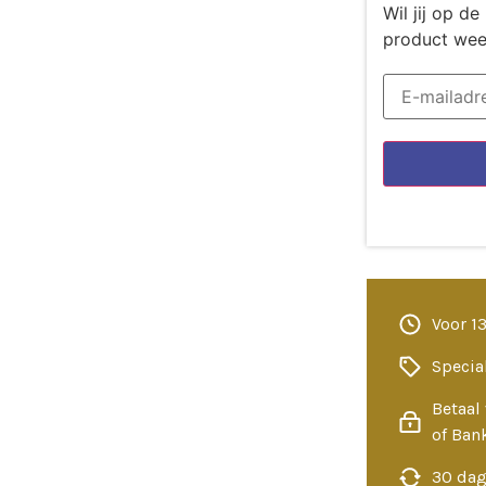
Wil jij op 
product wee
Voor 1
Specia
Betaal 
of Ban
30 dag