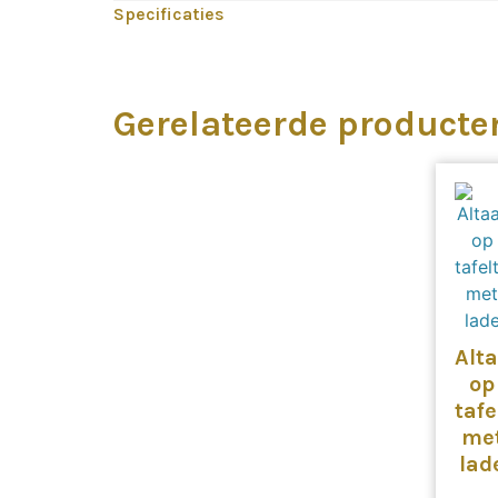
Specificaties
Gerelateerde producte
Alt
op
tafe
me
lad