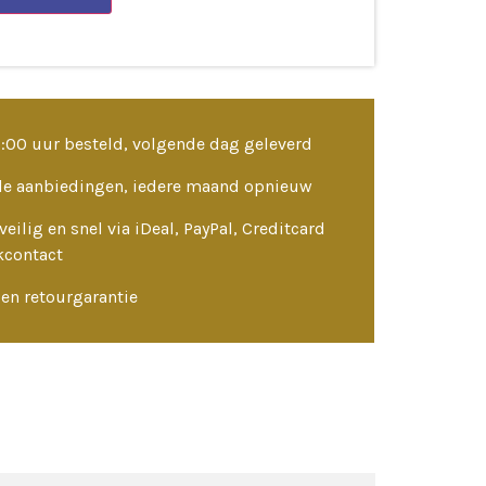
3:00 uur besteld, volgende dag geleverd
le aanbiedingen, iedere maand opnieuw
veilig en snel via iDeal, PayPal, Creditcard
kcontact
en retourgarantie