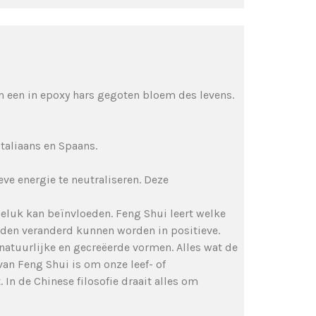
n een in epoxy hars gegoten bloem des levens.
taliaans en Spaans.
e energie te neutraliseren. Deze
 geluk kan beïnvloeden. Feng Shui leert welke
eden veranderd kunnen worden in positieve.
natuurlijke en gecreëerde vormen. Alles wat de
an Feng Shui is om onze leef- of
n de Chinese filosofie draait alles om