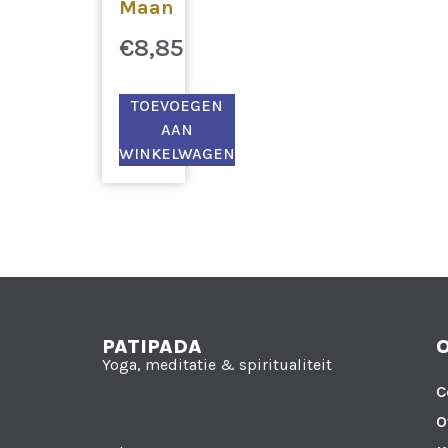
Maan
€
8,85
TOEVOEGEN
AAN
WINKELWAGEN
PATIPADA
Yoga, meditatie & spiritualiteit
C
O