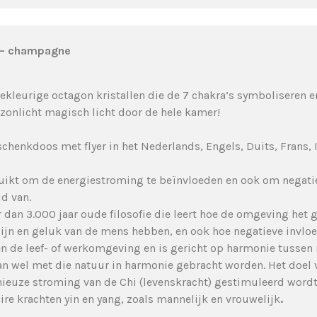
e – champagne
kleurige octagon kristallen die de 7 chakra’s symboliseren e
 zonlicht magisch licht door de hele kamer!
henkdoos met flyer in het Nederlands, Engels, Duits, Frans, I
uikt om de energiestroming te beïnvloeden en ook om negatiev
d van.
er dan 3.000 jaar oude filosofie die leert hoe de omgeving het
zijn en geluk van de mens hebben, en ook hoe negatieve invlo
en de leef- of werkomgeving en is gericht op harmonie tussen 
an wel met die natuur in harmonie gebracht worden. Het doel v
uze stroming van de Chi (levenskracht) gestimuleerd wordt. I
e krachten yin en yang, zoals mannelijk en vrouwelijk
.