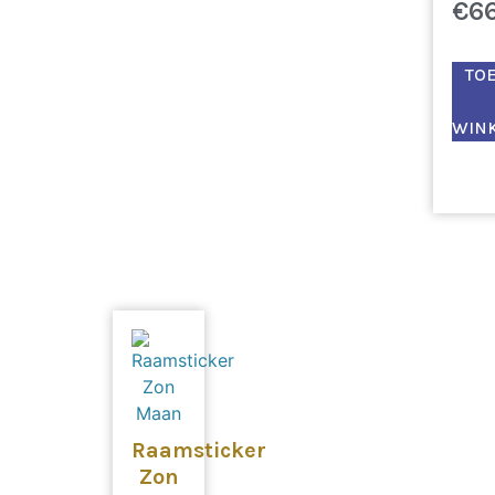
€
6
TO
WIN
Raamsticker
Zon