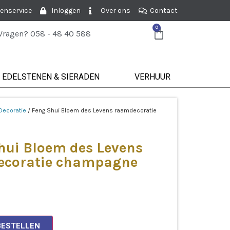
enservice
Inloggen
Over ons
Contact
0
Vragen? 058 - 48 40 588
EDELSTENEN & SIERADEN
VERHUUR
Decoratie
/ Feng Shui Bloem des Levens raamdecoratie
hui Bloem des Levens
coratie champagne
BESTELLEN