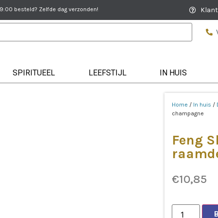
:00 besteld? Zelfde dag verzonden!
Klant
SPIRITUEEL
LEEFSTIJL
IN HUIS
Home
/
In huis
/
champagne
Feng S
raamde
€
10,85