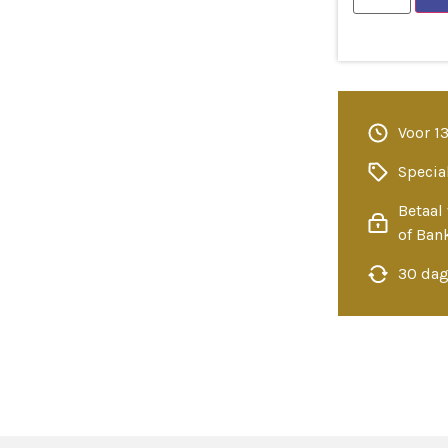
Voor 1
Specia
Betaal 
of Ban
30 dag