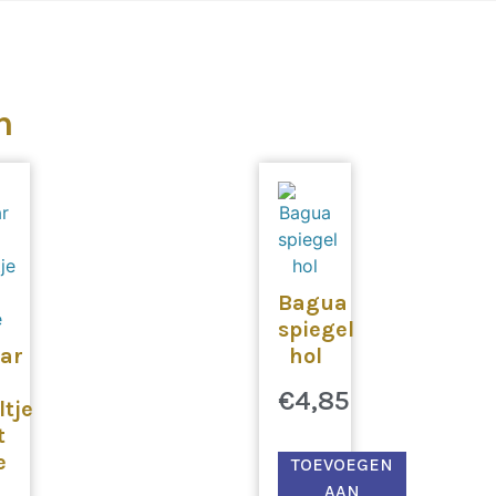
n
Bagua
spiegel
aar
hol
€
4,85
ltje
t
e
TOEVOEGEN
AAN