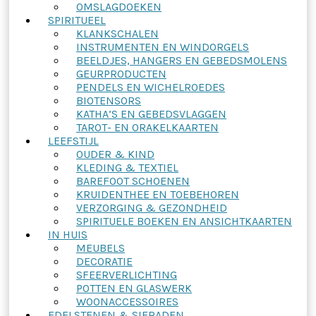
OMSLAGDOEKEN
SPIRITUEEL
KLANKSCHALEN
INSTRUMENTEN EN WINDORGELS
BEELDJES, HANGERS EN GEBEDSMOLENS
GEURPRODUCTEN
PENDELS EN WICHELROEDES
BIOTENSORS
KATHA’S EN GEBEDSVLAGGEN
TAROT- EN ORAKELKAARTEN
LEEFSTIJL
OUDER & KIND
KLEDING & TEXTIEL
BAREFOOT SCHOENEN
KRUIDENTHEE EN TOEBEHOREN
VERZORGING & GEZONDHEID
SPIRITUELE BOEKEN EN ANSICHTKAARTEN
IN HUIS
MEUBELS
DECORATIE
SFEERVERLICHTING
POTTEN EN GLASWERK
WOONACCESSOIRES
EDELSTENEN & SIERADEN