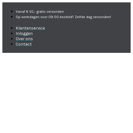
Vanaf € 50,- gratis verzonden
Op werkdagen voor 09:00 besteld? Zelfde dag verzonden!
Klantenservice
Inloggen
Over ons
Contact