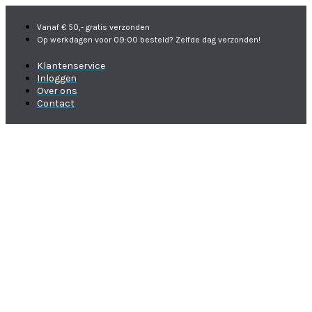
Vanaf € 50,- gratis verzonden
Op werkdagen voor 09:00 besteld? Zelfde dag verzonden!
Klantenservice
Inloggen
Over ons
Contact