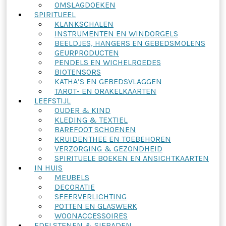
OMSLAGDOEKEN
SPIRITUEEL
KLANKSCHALEN
INSTRUMENTEN EN WINDORGELS
BEELDJES, HANGERS EN GEBEDSMOLENS
GEURPRODUCTEN
PENDELS EN WICHELROEDES
BIOTENSORS
KATHA’S EN GEBEDSVLAGGEN
TAROT- EN ORAKELKAARTEN
LEEFSTIJL
OUDER & KIND
KLEDING & TEXTIEL
BAREFOOT SCHOENEN
KRUIDENTHEE EN TOEBEHOREN
VERZORGING & GEZONDHEID
SPIRITUELE BOEKEN EN ANSICHTKAARTEN
IN HUIS
MEUBELS
DECORATIE
SFEERVERLICHTING
POTTEN EN GLASWERK
WOONACCESSOIRES
EDELSTENEN & SIERADEN