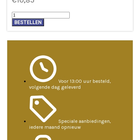
€
10,85
Palo
Santo
BESTELLEN
armband
ovale
kralen
elastisch
aantal
Voor 13:00 uur besteld,
volgende dag geleverd
Speciale aanbiedingen,
iedere maand opnieuw