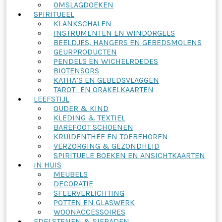
OMSLAGDOEKEN
SPIRITUEEL
KLANKSCHALEN
INSTRUMENTEN EN WINDORGELS
BEELDJES, HANGERS EN GEBEDSMOLENS
GEURPRODUCTEN
PENDELS EN WICHELROEDES
BIOTENSORS
KATHA’S EN GEBEDSVLAGGEN
TAROT- EN ORAKELKAARTEN
LEEFSTIJL
OUDER & KIND
KLEDING & TEXTIEL
BAREFOOT SCHOENEN
KRUIDENTHEE EN TOEBEHOREN
VERZORGING & GEZONDHEID
SPIRITUELE BOEKEN EN ANSICHTKAARTEN
IN HUIS
MEUBELS
DECORATIE
SFEERVERLICHTING
POTTEN EN GLASWERK
WOONACCESSOIRES
EDELSTENEN & SIERADEN