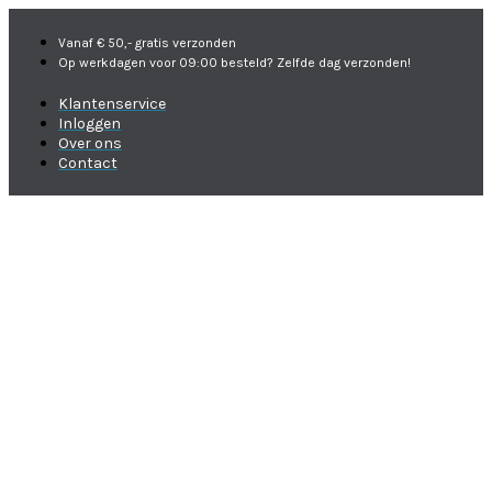
Vanaf € 50,- gratis verzonden
Op werkdagen voor 09:00 besteld? Zelfde dag verzonden!
Klantenservice
Inloggen
Over ons
Contact