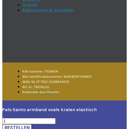
In huis
Edelstenen & Sieraden
KvK nummer: 71016414
Btw-identificatienummer: NL858547594B01
IBAN: NL 57 TRIO 0338949313
BIC nr.: TRIONL2U
Realisatie door Positie1
Palo Santo armband ovale kralen elastisch
Palo
Santo
BESTELLEN