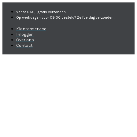
Vanaf € 50,- gratis verzonden
Op werkdagen voor 09:00 besteld? Zelfde dag verzonden!
Klantenservice
Inloggen
Over ons
Contact