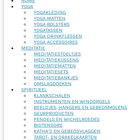
HOME
YOGA
YOGAKLEDING
YOGA MATTEN
YOGA BOLSTERS
YOGATASSEN
YOGA DRINKFLESSEN
YOGA ACCESSOIRES
MEDITATIE
MEDITATIESTOELTJES
MEDITATIEKUSSENS
MEDITATIEMATTEN
MEDITATIESETS
MEDITATIEBANKJES
OMSLAGDOEKEN
SPIRITUEEL
KLANKSCHALEN
INSTRUMENTEN EN WINDORGELS
BEELDJES, HANGERS EN GEBEDSMOLENS
GEURPRODUCTEN
PENDELS EN WICHELROEDES
BIOTENSORS
KATHA’S EN GEBEDSVLAGGEN
TAROT- EN ORAKELKAARTEN