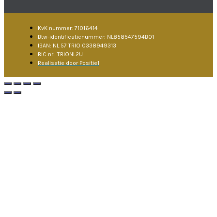
KvK nummer: 71016414
Btw-identificatienummer: NL858547594B01
IBAN: NL 57 TRIO 0338949313
BIC nr.: TRIONL2U
Realisatie door Positie1