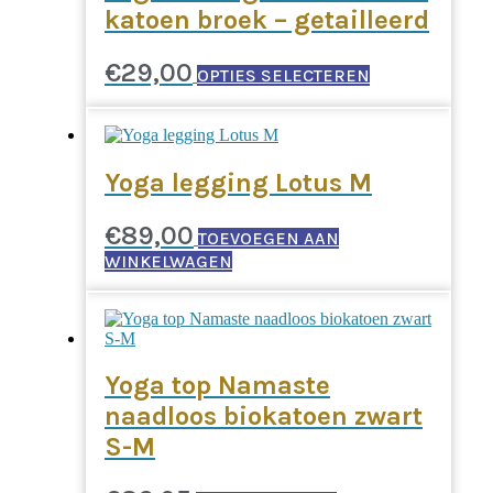
katoen broek – getailleerd
Dit
€
29,00
OPTIES SELECTEREN
product
heeft
meerdere
variaties.
Deze
Yoga legging Lotus M
optie
kan
gekozen
€
89,00
TOEVOEGEN AAN
worden
WINKELWAGEN
op
de
productpagina
Yoga top Namaste
naadloos biokatoen zwart
S-M