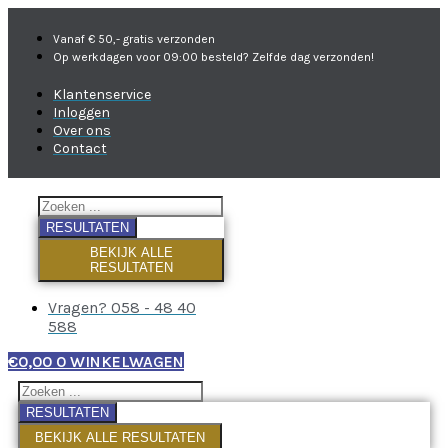
Vanaf € 50,- gratis verzonden
Op werkdagen voor 09:00 besteld? Zelfde dag verzonden!
Klantenservice
Inloggen
Over ons
Contact
RESULTATEN
BEKIJK ALLE
RESULTATEN
Vragen? 058 - 48 40
588
€
0,00
0
WINKELWAGEN
RESULTATEN
BEKIJK ALLE RESULTATEN