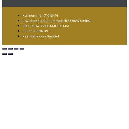
KvK nummer: 71016414
Btw-identificatienummer: NL858547594B01
IBAN: NL 57 TRIO 0338949313
BIC nr.: TRIONL2U
Realisatie door Positie1