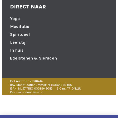
DIRECT NAAR
Yoga
Meditatie
Spiritueel
Leefstijl
In huis
Edelstenen & Sieraden
KvK nummer: 71016414
Btw-identificatienummer: NL858547594B01
IBAN: NL 57 TRIO 0338949313
BIC nr.: TRIONL2U
Realisatie door Positie1