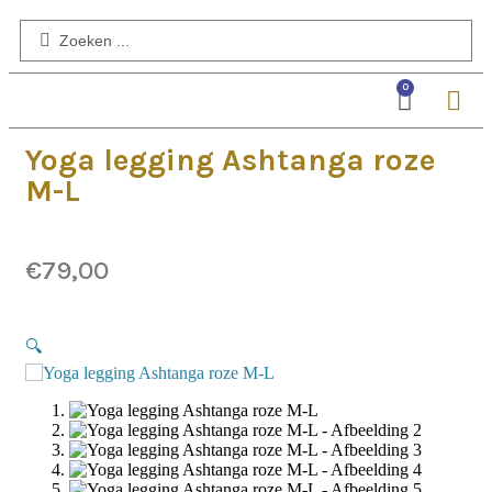
0
Yoga legging Ashtanga roze
M-L
€
79,00
🔍