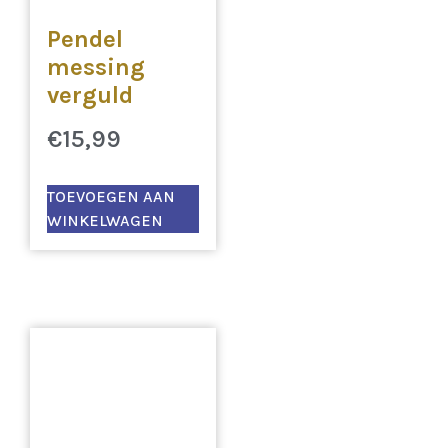
Pendel
messing
verguld
€
15,99
TOEVOEGEN AAN
WINKELWAGEN