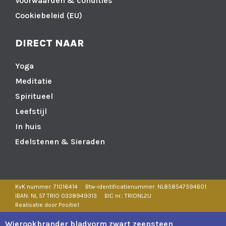
Voorwaarden & condities
Cookiebeleid (EU)
DIRECT NAAR
Yoga
Meditatie
Spiritueel
Leefstijl
In huis
Edelstenen & Sieraden
KvK nummer: 71016414
Btw-identificatienummer: NL858547594B01
IBAN: NL 57 TRIO 0338949313
BIC nr.: TRIONL2U
Realisatie door Positie1
Wierookbrander bladvorm zwart zeepsteen